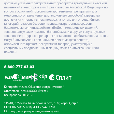
доставки указанных лекарственных препаратов гражданам и внесении
изменений в некоторые акты Правительства Российской Федерации по
вопросу розничной торговли лекарственными препаратами для
медицинского применения дистанционным способом", курьерская
доставка из интернет-аптеки возможна только для определённых
категорий товаров: безрецептурных лекарственных средств,
биологически активных добавок (БАДов), медицинских изделий,
товаров для ухода и красоты, бытовой химии и других сопутствующих
товаров. Рецептурные препараты доставляются до ближайшей аптеки и
могут быть получены при наличии действующего рецепта,
оформленного врачом. Ассортимент товаров, участвующих в
специальных предложениях и акциях, может быть ограничен или
изменен
8-800-777-03-03
Копирайт: © 2026 Общество с ограниченной
ответственностью (ООО) «Ригла»
Все права защищены
115201, г. Москва, Каширское шоссе, д. 22, корп. 4, стр. 1
ОГРН 1027700271290; ИНН 7724211288
Юр. лицо, которому принадлежит домен: