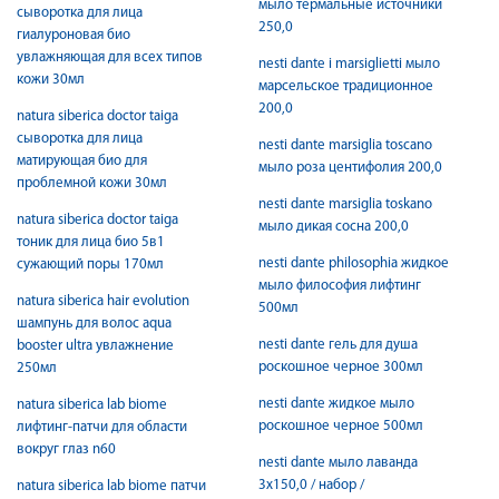
мыло термальные источники
сыворотка для лица
250,0
гиалуроновая био
увлажняющая для всех типов
nesti dante i marsiglietti мыло
кожи 30мл
марсельское традиционное
200,0
natura siberica doctor taiga
сыворотка для лица
nesti dante marsiglia toscano
матирующая био для
мыло роза центифолия 200,0
проблемной кожи 30мл
nesti dante marsiglia toskano
natura siberica doctor taiga
мыло дикая сосна 200,0
тоник для лица био 5в1
nesti dante philosophia жидкое
сужающий поры 170мл
мыло философия лифтинг
natura siberica hair evolution
500мл
шампунь для волос aqua
nesti dante гель для душа
booster ultra увлажнение
роскошное черное 300мл
250мл
nesti dante жидкое мыло
natura siberica lab biome
роскошное черное 500мл
лифтинг-патчи для области
вокруг глаз n60
nesti dante мыло лаванда
3x150,0 / набор /
natura siberica lab biome патчи