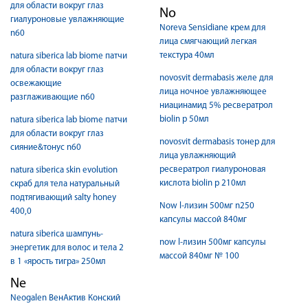
для области вокруг глаз
No
гиалуроновые увлажняющие
Noreva Sensidiane крем для
n60
лица смягчающий легкая
текстура 40мл
natura siberica lab biome патчи
для области вокруг глаз
novosvit dermabasis желе для
освежающие
лица ночное увлажняющее
разглаживающие n60
ниацинамид 5% ресвератрол
biolin p 50мл
natura siberica lab biome патчи
для области вокруг глаз
novosvit dermabasis тонер для
сияние&тонус n60
лица увлажняющий
ресвератрол гиалуроновая
natura siberica skin evolution
кислота biolin p 210мл
скраб для тела натуральный
подтягивающий salty honey
Now l-лизин 500мг n250
400,0
капсулы массой 840мг
natura siberica шампунь-
now l-лизин 500мг капсулы
энергетик для волос и тела 2
массой 840мг № 100
в 1 «ярость тигра» 250мл
Ne
Neogalen ВенАктив Конский