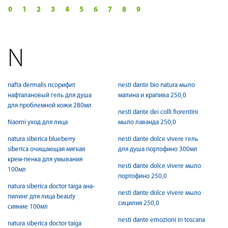
0
1
2
3
4
5
6
7
8
9
N
nafta dermalis псорифит
nesti dante bio natura мыло
нафталановый гель для душа
малина и крапива 250,0
для проблемной кожи 280мл
nesti dante dei colli fiorentini
Naomi уход для лица
мыло лаванда 250,0
natura siberica blueberry
nesti dante dolce vivere гель
siberica очищающая мягкая
для душа портофино 300мл
крем-пенка для умывания
nesti dante dolce vivere мыло
100мл
портофино 250,0
natura siberica doctor taiga ана-
nesti dante dolce vivere мыло
пилинг для лица beauty
сицилия 250,0
сияние 100мл
nesti dante emozioni in toscana
natura siberica doctor taiga