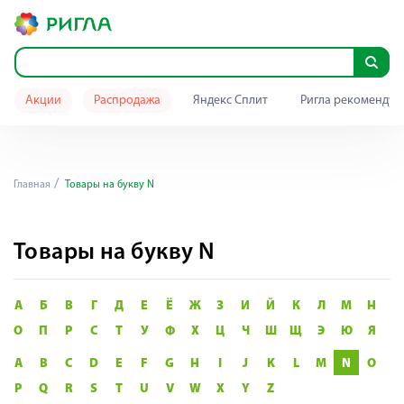
Акции
Распродажа
Яндекс Сплит
Ригла рекомендуе
Главная
Товары на букву N
Товары на букву N
А
Б
В
Г
Д
Е
Ё
Ж
З
И
Й
К
Л
М
Н
О
П
Р
С
Т
У
Ф
Х
Ц
Ч
Ш
Щ
Э
Ю
Я
A
B
C
D
E
F
G
H
I
J
K
L
M
N
O
P
Q
R
S
T
U
V
W
X
Y
Z