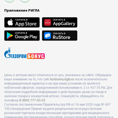
Приложение РИГЛА
Цены в аптеках могут отличаться от цен, указанных на сайте. Обращаем
ваше внимание на то, что сайт
kostroma.rigla.ru
носит исключительно
информационный характер и ни при каких условиях не является
публичной офертой, определяемой положениями п. 2 ст. 437 ГК РФ. Для
получения подробной информации о действующих ценах на товар и
наличии товара в конкретной аптеке, пожалуйста, обращайтесь по
телефону
8 (800) 777-03-03
Согласно постановлению Правительства РФ от 16 мая 2020 года № 697
"Об утверждении Правил выдачи разрешения на осуществление
розничной торговли лекарственными препаратами для медицинского
применения дистанционным способом, осуществления такой торговли и