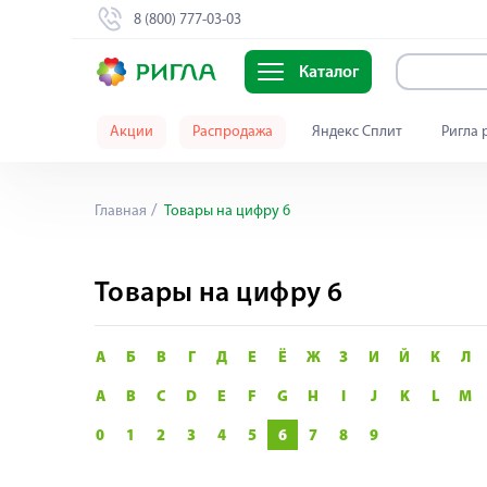
8 (800) 777-03-03
Каталог
Акции
Распродажа
Яндекс Сплит
Ригла 
Главная
Товары на цифру 6
Товары на цифру 6
А
Б
В
Г
Д
Е
Ё
Ж
З
И
Й
К
Л
A
B
C
D
E
F
G
H
I
J
K
L
M
0
1
2
3
4
5
6
7
8
9