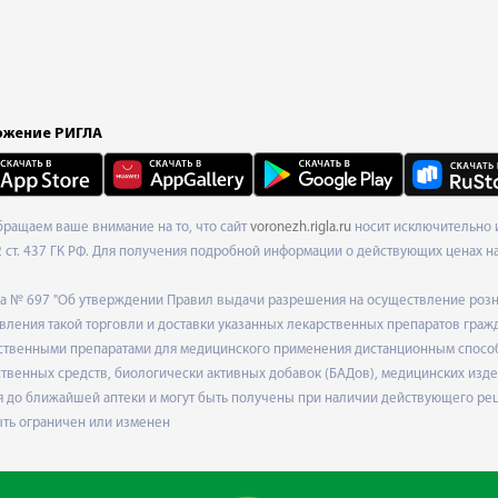
жение РИГЛА
Обращаем ваше внимание на то, что сайт
voronezh.rigla.ru
носит исключительно и
ст. 437 ГК РФ. Для получения подробной информации о действующих ценах на 
ода № 697 "Об утверждении Правил выдачи разрешения на осуществление роз
ления такой торговли и доставки указанных лекарственных препаратов граж
твенными препаратами для медицинского применения дистанционным способом
венных средств, биологически активных добавок (БАДов), медицинских издел
 до ближайшей аптеки и могут быть получены при наличии действующего рец
ыть ограничен или изменен