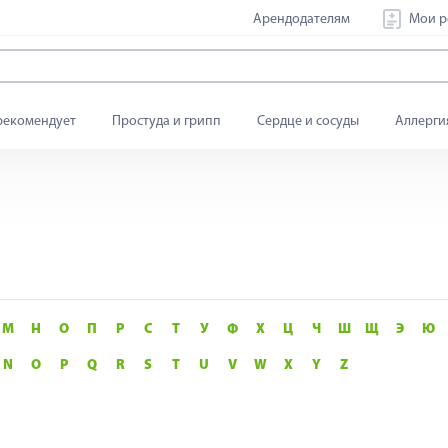
Арендодателям
Мои р
рекомендует
Простуда и грипп
Сердце и сосуды
Аллерги
М
Н
О
П
Р
С
Т
У
Ф
Х
Ц
Ч
Ш
Щ
Э
Ю
N
O
P
Q
R
S
T
U
V
W
X
Y
Z