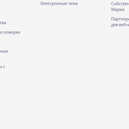
Электронные чеки
Собстве
е
Марки
Партнер
тва
для веб-
 о поверке
ьные
ы с