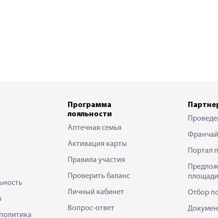
Программа
Партне
лояльности
Проведе
Аптечная семья
Франчай
Активация карты
Портал 
Правила участия
Предлож
Проверить баланс
площади
ьность
Личный кабинет
Отбор п
в
Вопрос-ответ
Докумен
политика