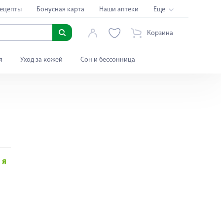
ецепты
Бонусная карта
Наши аптеки
Еще
Корзина
я
Уход за кожей
Сон и бессонница
Я