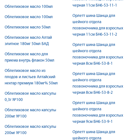
черная 11см БН6-53-11-1
Облепиховое масло 100мл
Орлетт шина Шанца для
Облепиховое масло 100мл
шейного отдела
Облепиховое масло 50мл
позвоночника для взрослых
черная 11см БН6-53-11-2
Облепиховое масло Алтай
элитное 180мг 50мл БАД
Орлетт шина Шанца для
шейного отдела
Облепиховое масло для
позвоночника для взрослых
приема внутрь флакон 50мл
черная 8см БН6-53-8-1
Облепиховое масло из
Орлетт шина Шанца для
плодов и листьев Алтайский
шейного отдела
нектар премиум 180мг% 50мл
позвоночника для взрослых
черная 8см БН6-53-8-2
Облепиховое масло капсулы
0,3г №100
Орлетт шина Шанца для
шейного отдела
Облепиховое масло капсулы
позвоночника для взрослых
200мг №100
черная 9см БН6-53-9-1
Облепиховое масло капсулы
Орлетт шина Шанца для
200мг №100
шейного отдела