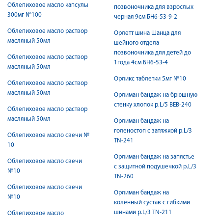
Облепиховое масло капсулы
позвоночника для взрослых
300мг №100
черная 9см БН6-53-9-2
Облепиховое масло раствор
Орлетт шина Шанца для
масляный 50мл
шейного отдела
позвоночника для детей до
Облепиховое масло раствор
1года 4см БН6-53-4
масляный 50мл
Орликс таблетки 5мг №10
Облепиховое масло раствор
масляный 50мл
Орлиман бандаж на брюшную
стенку хлопок р.L/5 BEB-240
Облепиховое масло раствор
масляный 50мл
Орлиман бандаж на
голеностоп с затяжкой р.L/3
Облепиховое масло свечи №
TN-241
10
Орлиман бандаж на запястье
Облепиховое масло свечи
с защитной подушечкой р.L/3
№10
TN-260
Облепиховое масло свечи
Орлиман бандаж на
№10
коленный сустав с гибкими
шинами р.L/3 TN-211
Облепиховое масло