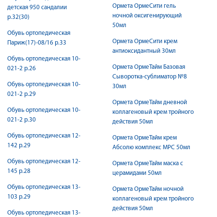
Ормета ОрмеСити гель
детская 950 сандалии
ночной оксигенирующий
р.32(30)
50мл
Обувь ортопедическая
Ормета ОрмеСити крем
Париж(17)-08/16 р.33
антиоксидантный 30мл
Обувь ортопедическая 10-
Ормета ОрмеТайм Базовая
021-2 р.26
Сыворотка-сублиматор №8
Обувь ортопедическая 10-
30мл
021-2 р.29
Ормета ОрмеТайм дневной
Обувь ортопедическая 10-
коллагеновый крем тройного
021-2 р.30
действия 50мл
Обувь ортопедическая 12-
Ормета ОрмеТайм крем
142 р.29
Абсолю комплекс МРС 50мл
Обувь ортопедическая 12-
Ормета ОрмеТайм маска с
145 р.28
церамидами 50мл
Обувь ортопедическая 13-
Ормета ОрмеТайм ночной
103 р.29
коллагеновый крем тройного
действия 50мл
Обувь ортопедическая 13-