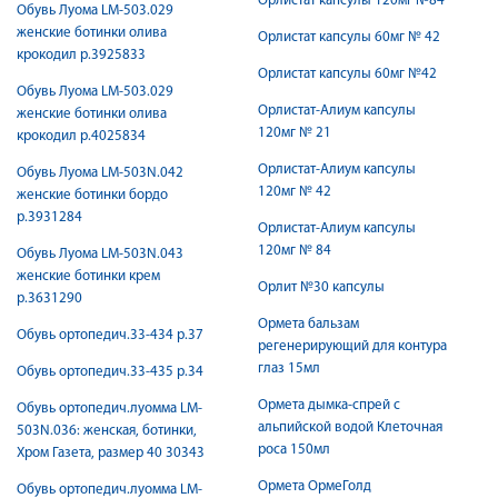
Орлистат капсулы 120мг №84
Обувь Луома LM-503.029
женские ботинки олива
Орлистат капсулы 60мг № 42
крокодил р.3925833
Орлистат капсулы 60мг №42
Обувь Луома LM-503.029
Орлистат-Алиум капсулы
женские ботинки олива
120мг № 21
крокодил р.4025834
Орлистат-Алиум капсулы
Обувь Луома LM-503N.042
120мг № 42
женские ботинки бордо
р.3931284
Орлистат-Алиум капсулы
120мг № 84
Обувь Луома LM-503N.043
женские ботинки крем
Орлит №30 капсулы
р.3631290
Ормета бальзам
Обувь ортопедич.33-434 р.37
регенерирующий для контура
глаз 15мл
Обувь ортопедич.33-435 р.34
Ормета дымка-спрей с
Обувь ортопедич.луомма LM-
альпийской водой Клеточная
503N.036: женская, ботинки,
роса 150мл
Хром Газета, размер 40 30343
Ормета ОрмеГолд
Обувь ортопедич.луомма LM-