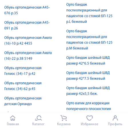
Орто бандаж
Обувь ортопедическая А45-
послеоперационный для
076 р.35
пациентов со стомой БП-125
р.L бежевый
Обувь ортопедическая А45-
091 р.26
Орто бандаж
послеоперационный для
Обувь ортопедическая Амата
пациентов со стомой БП-125
(16)-10 р.42 4455
р.M бежевый
Обувь ортопедическая Амата
Орто бандаж шейный ШВД
(16)-22 р.38 5149
размер 42*6.5 бежевый
Обувь ортопедическая
Орто бандаж шейный ШВД
Гелиос (34)-17 р.42
размер 42*7.5 бежевый
Обувь ортопедическая
Орто бандаж шейный ШВД
Гелиос (34)-62 р.45
размер 42х5,5 беж.
Обувь ортопедическая
Орто валик для коррекции
детская Орландо
поперечного плоскостопия
Обувь ортопедическая Дорис
капля № 1 арт.44К
(13)-10 р.37 1204
Орто валик для коррекции
Главная
Каталог
Корзина
Избранное
Профиль