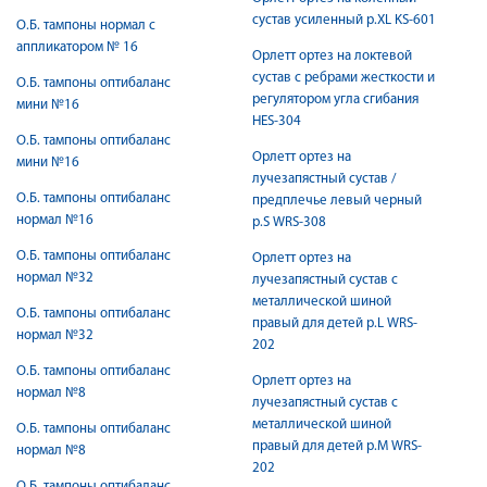
сустав усиленный р.XL KS-601
О.Б. тампоны нормал с
аппликатором № 16
Орлетт ортез на локтевой
сустав с ребрами жесткости и
О.Б. тампоны оптибаланс
регулятором угла сгибания
мини №16
HES-304
О.Б. тампоны оптибаланс
Орлетт ортез на
мини №16
лучезапястный сустав /
О.Б. тампоны оптибаланс
предплечье левый черный
нормал №16
р.S WRS-308
О.Б. тампоны оптибаланс
Орлетт ортез на
нормал №32
лучезапястный сустав с
металлической шиной
О.Б. тампоны оптибаланс
правый для детей р.L WRS-
нормал №32
202
О.Б. тампоны оптибаланс
Орлетт ортез на
нормал №8
лучезапястный сустав с
металлической шиной
О.Б. тампоны оптибаланс
правый для детей р.M WRS-
нормал №8
202
О.Б. тампоны оптибаланс