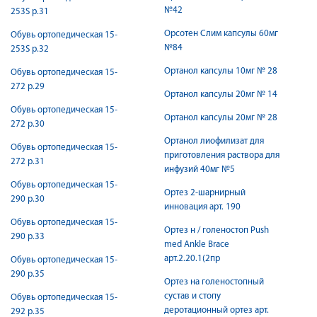
№42
253S р.31
Орсотен Слим капсулы 60мг
Обувь ортопедическая 15-
№84
253S р.32
Ортанол капсулы 10мг № 28
Обувь ортопедическая 15-
272 р.29
Ортанол капсулы 20мг № 14
Обувь ортопедическая 15-
Ортанол капсулы 20мг № 28
272 р.30
Ортанол лиофилизат для
Обувь ортопедическая 15-
приготовления раствора для
272 р.31
инфузий 40мг №5
Обувь ортопедическая 15-
Ортез 2-шарнирный
290 р.30
инновация арт. 190
Обувь ортопедическая 15-
Ортез н / голеностоп Push
290 р.33
med Ankle Brace
арт.2.20.1(2пр
Обувь ортопедическая 15-
290 р.35
Ортез на голеностопный
сустав и стопу
Обувь ортопедическая 15-
деротационный ортез арт.
292 р.35