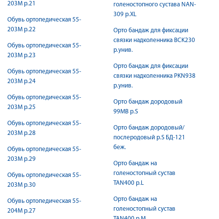
203М р.21
голеностопного сустава NAN-
309 р.XL
Обувь ортопедическая 55-
203М р.22
Орто бандаж для фиксации
связки надколенника BCK230
Обувь ортопедическая 55-
р.унив.
203М р.23
Орто бандаж для фиксации
Обувь ортопедическая 55-
связки надколенника PKN938
203М р.24
р.унив.
Обувь ортопедическая 55-
Орто бандаж дородовый
203М р.25
99МВ р.S
Обувь ортопедическая 55-
Орто бандаж дородовый/
203М р.28
послеродовый р.S БД-121
беж.
Обувь ортопедическая 55-
203М р.29
Орто бандаж на
голеностопный сустав
Обувь ортопедическая 55-
TAN400 р.L
203М р.30
Орто бандаж на
Обувь ортопедическая 55-
голеностопный сустав
204М р.27
TAN400 р.M