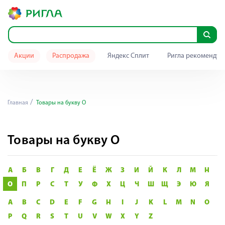
Акции
Распродажа
Яндекс Сплит
Ригла рекомендуе
Главная
Товары на букву О
Товары на букву О
А
Б
В
Г
Д
Е
Ё
Ж
З
И
Й
К
Л
М
Н
О
П
Р
С
Т
У
Ф
Х
Ц
Ч
Ш
Щ
Э
Ю
Я
A
B
C
D
E
F
G
H
I
J
K
L
M
N
O
P
Q
R
S
T
U
V
W
X
Y
Z