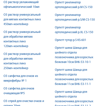
О3 раствор увлажняющий
Орлетт реклинатор
офтальмологический 10мл
ортопедический р.M CS-150
О3 раствор универсальный
Орлетт реклинатор
для мягких контактных линз
ортопедический р.S/M CS-150
450мл+контейнер
Орлетт реклинатор
О3 раствор универсальный
ортопедический р.XL CS-150
для обработки мягких
Орлетт тутор р.S KS-601
контактных линз
120мл+контейнер
Орлетт шина Шанца для
шейного отдела
О3 раствор универсальный
позвоночника для взрослых
для обработки мягких
бежевая 10см БН6-53-10-1
контактных линз
250мл+контейнер
Орлетт шина Шанца для
шейного отдела
О3 салфетка для очков из
позвоночника для взрослых
микрофибры № 1
бежевая 11см БН6-53-11-1
О3 салфетка для очков
Орлетт шина Шанца для
очищающая №5
шейного отдела
О3 спрей для очистки очков и
позвоночника для взрослых
оптики 20мл