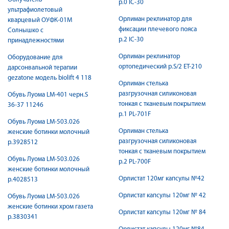
р.0 IC-30
ультрафиолетовый
Орлиман реклинатор для
кварцевый ОУФК-01М
фиксации плечевого пояса
Солнышко с
р.2 IC-30
принадлежностями
Орлиман реклинатор
Оборудование для
ортопедический р.S/2 ET-210
дарсонвальной терапии
gezatone модель biolift 4 118
Орлиман стелька
разгрузочная силиконовая
Обувь Луома LM-401 черн.S
тонкая с тканевым покрытием
36-37 11246
р.1 PL-701F
Обувь Луома LM-503.026
Орлиман стелька
женские ботинки молочный
разгрузочная силиконовая
р.3928512
тонкая с тканевым покрытием
Обувь Луома LM-503.026
р.2 PL-700F
женские ботинки молочный
Орлистат 120мг капсулы №42
р.4028513
Орлистат капсулы 120мг № 42
Обувь Луома LM-503.026
женские ботинки хром газета
Орлистат капсулы 120мг № 84
р.3830341