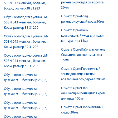
регенерирующая сыворотка
503N.042 женская, ботинки,
30мл
Бордо, размер 38 31283
Ормета ОрмеГолд
Обувь ортопедич.луомма LM-
регенерирующий крем 50мл
503N.043 женская, ботинки,
Крем, размер 38 31292
Ормета ОрмеЛайн
комплексный уход для кожи
Обувь ортопедич.луомма LM-
контура глаз 15мл
503N.043 женская, ботинки,
Крем, размер 39 31293
Ормета ОрмеЛайн маска-гель
Спасатель для контура глаз
Обувь ортопедич.луомма LM-
15мл
503N.043 женская, ботинки,
Крем, размер 40 31294
Ормета ОрмеПюр нежный
тоник для лица цветки
Обувь ортопедическая
апельсинового дерева 200мл
детская 910 ботинки р.28(36)
Ормета ОрмеПюр
Обувь ортопедическая
очищающий пенящийся крем
детская 910 ботинки р.30(36)
для лица 100мл
Обувь ортопедическая
Ормета ОрмеПюр энзимный
детская 910 ботинки р.33(36)
скраб 30мл
Обувь ортопедическая