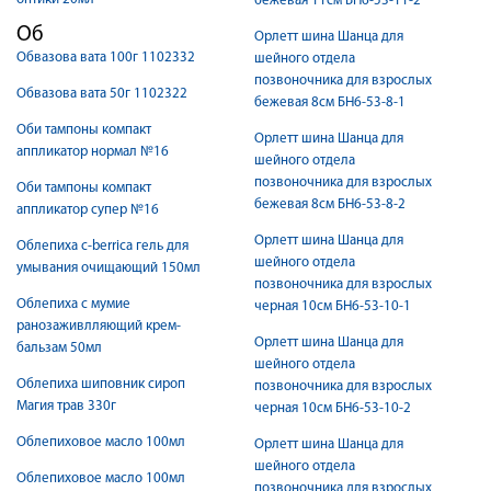
бежевая 11см БН6-53-11-2
Об
Орлетт шина Шанца для
Обвазова вата 100г 1102332
шейного отдела
позвоночника для взрослых
Обвазова вата 50г 1102322
бежевая 8см БН6-53-8-1
Оби тампоны компакт
Орлетт шина Шанца для
аппликатор нормал №16
шейного отдела
позвоночника для взрослых
Оби тампоны компакт
бежевая 8см БН6-53-8-2
аппликатор супер №16
Орлетт шина Шанца для
Облепиха c-berrica гель для
шейного отдела
умывания очищающий 150мл
позвоночника для взрослых
Облепиха с мумие
черная 10см БН6-53-10-1
ранозаживлляющий крем-
Орлетт шина Шанца для
бальзам 50мл
шейного отдела
Облепиха шиповник сироп
позвоночника для взрослых
Магия трав 330г
черная 10см БН6-53-10-2
Облепиховое масло 100мл
Орлетт шина Шанца для
шейного отдела
Облепиховое масло 100мл
позвоночника для взрослых