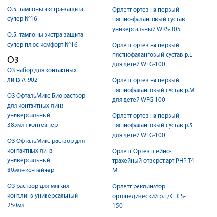
О.Б. тампоны экстра-защита
Орлетт ортез на первый
супер №16
пястно-фаланговый сустав
универсальный WRS-305
О.Б. тампоны экстра-защита
супер плюс комфорт №16
Орлетт ортез на первый
пястнофаланговый сустав р.L
О3
для детей WFG-100
О3 набор для контактных
линз А-902
Орлетт ортез на первый
пястнофаланговый сустав р.M
О3 ОфтальМикс Био раствор
для детей WFG-100
для контактных линз
универсальный
Орлетт ортез на первый
385мл+контейнер
пястнофаланговый сустав р.S
для детей WFG-100
О3 ОфтальМикс раствор для
контактных линз
Орлетт Ортез шейно-
универсальный
трахейный отверст.арт РНР Т4
80мл+контейнер
М
О3 раствор для мягких
Орлетт реклинатор
конт.линз универсальный
ортопедический р.L/XL CS-
250мл
150