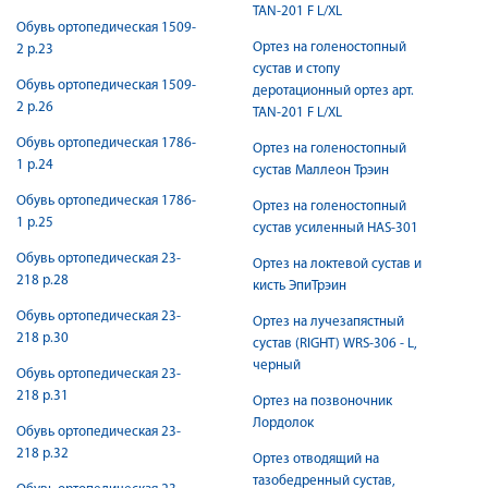
TAN-201 F L/XL
Обувь ортопедическая 1509-
Ортез на голеностопный
2 р.23
сустав и стопу
Обувь ортопедическая 1509-
деротационный ортез арт.
2 р.26
TAN-201 F L/XL
Обувь ортопедическая 1786-
Ортез на голеностопный
1 р.24
сустав Маллеон Трэин
Обувь ортопедическая 1786-
Ортез на голеностопный
1 р.25
сустав усиленный HAS-301
Обувь ортопедическая 23-
Ортез на локтевой сустав и
218 р.28
кисть ЭпиТрэин
Обувь ортопедическая 23-
Ортез на лучезапястный
218 р.30
сустав (RIGHT) WRS-306 - L,
черный
Обувь ортопедическая 23-
218 р.31
Ортез на позвоночник
Лордолок
Обувь ортопедическая 23-
218 р.32
Ортез отводящий на
тазобедренный сустав,