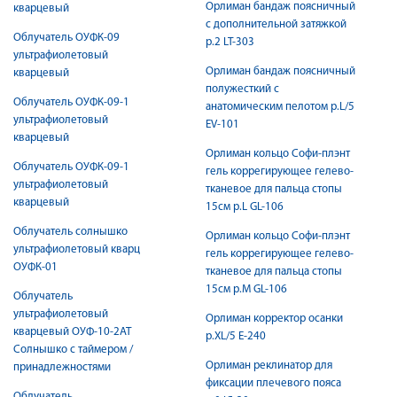
Орлиман бандаж поясничный
кварцевый
c дополнительной затяжкой
Облучатель ОУФК-09
р.2 LT-303
ультрафиолетовый
Орлиман бандаж поясничный
кварцевый
полужесткий c
Облучатель ОУФК-09-1
анатомическим пелотом р.L/5
ультрафиолетовый
EV-101
кварцевый
Орлиман кольцо Софи-плэнт
Облучатель ОУФК-09-1
гель коррегирующее гелево-
ультрафиолетовый
тканевое для пальца стопы
кварцевый
15см р.L GL-106
Облучатель солнышко
Орлиман кольцо Софи-плэнт
ультрафиолетовый кварц
гель коррегирующее гелево-
ОУФК-01
тканевое для пальца стопы
15см р.M GL-106
Облучатель
ультрафиолетовый
Орлиман корректор осанки
кварцевый ОУФ-10-2АТ
р.XL/5 E-240
Солнышко с таймером /
Орлиман реклинатор для
принадлежностями
фиксации плечевого пояса
Облучатель