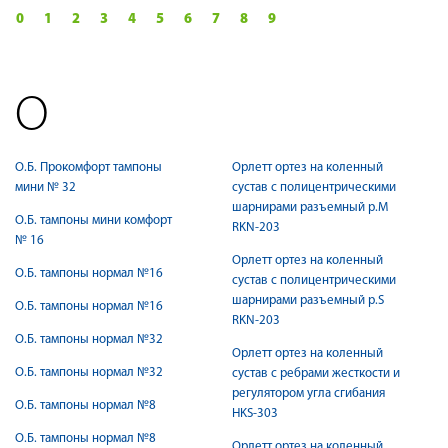
0
1
2
3
4
5
6
7
8
9
О
О.Б. Прокомфорт тампоны
Орлетт ортез на коленный
мини № 32
сустав с полицентрическими
шарнирами разъемный р.M
О.Б. тампоны мини комфорт
RKN-203
№ 16
Орлетт ортез на коленный
О.Б. тампоны нормал №16
сустав с полицентрическими
шарнирами разъемный р.S
О.Б. тампоны нормал №16
RKN-203
О.Б. тампоны нормал №32
Орлетт ортез на коленный
О.Б. тампоны нормал №32
сустав с ребрами жесткости и
регулятором угла сгибания
О.Б. тампоны нормал №8
HKS-303
О.Б. тампоны нормал №8
Орлетт ортез на коленный