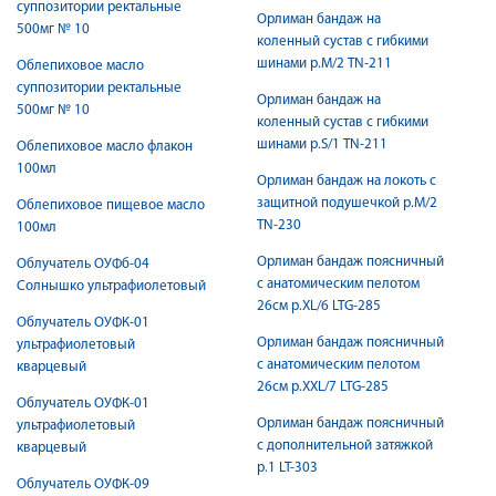
суппозитории ректальные
Орлиман бандаж на
500мг № 10
коленный сустав с гибкими
шинами р.M/2 TN-211
Облепиховое масло
суппозитории ректальные
Орлиман бандаж на
500мг № 10
коленный сустав с гибкими
шинами р.S/1 TN-211
Облепиховое масло флакон
100мл
Орлиман бандаж на локоть с
защитной подушечкой р.M/2
Облепиховое пищевое масло
TN-230
100мл
Орлиман бандаж поясничный
Облучатель ОУФб-04
c анатомическим пелотом
Солнышко ультрафиолетовый
26см р.XL/6 LTG-285
Облучатель ОУФК-01
Орлиман бандаж поясничный
ультрафиолетовый
c анатомическим пелотом
кварцевый
26см р.XXL/7 LTG-285
Облучатель ОУФК-01
Орлиман бандаж поясничный
ультрафиолетовый
c дополнительной затяжкой
кварцевый
р.1 LT-303
Облучатель ОУФК-09