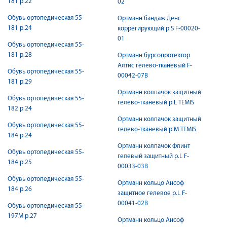
181 р.22
02
Обувь ортопедическая 55-
Ортманн бандаж Денс
181 р.24
коррегирующий р.S F-00020-
01
Обувь ортопедическая 55-
181 р.28
Ортманн бурсопротектор
Алтис гелево-тканевый F-
Обувь ортопедическая 55-
00042-07B
181 р.29
Ортманн колпачок защитный
Обувь ортопедическая 55-
гелево-тканевый р.L TEMIS
182 р.24
Ортманн колпачок защитный
Обувь ортопедическая 55-
гелево-тканевый р.M TEMIS
184 р.24
Ортманн колпачок Флинт
Обувь ортопедическая 55-
гелевый защитный р.L F-
184 р.25
00033-03B
Обувь ортопедическая 55-
Ортманн кольцо Ансоф
184 р.26
защитное гелевое р.L F-
00041-02B
Обувь ортопедическая 55-
197М р.27
Ортманн кольцо Ансоф