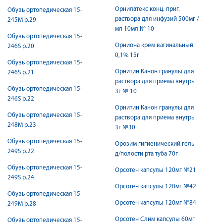
Орнилатекс конц. приг.
Обувь ортопедическая 15-
раствора для инфузий 500мг /
245М р.29
мл 10мл № 10
Обувь ортопедическая 15-
Орниона крем вагинальный
246S р.20
0,1% 15г
Обувь ортопедическая 15-
Орнитин Канон гранулы для
246S р.21
раствора для приема внутрь
Обувь ортопедическая 15-
3г № 10
246S р.22
Орнитин Канон гранулы для
Обувь ортопедическая 15-
раствора для приема внутрь
248М р.23
3г №30
Обувь ортопедическая 15-
Орозим гигиенический гель
249S р.22
д/полости рта туба 70г
Обувь ортопедическая 15-
Орсотен капсулы 120мг №21
249S р.24
Орсотен капсулы 120мг №42
Обувь ортопедическая 15-
Орсотен капсулы 120мг №84
249М р.28
Орсотен Слим капсулы 60мг
Обувь ортопедическая 15-