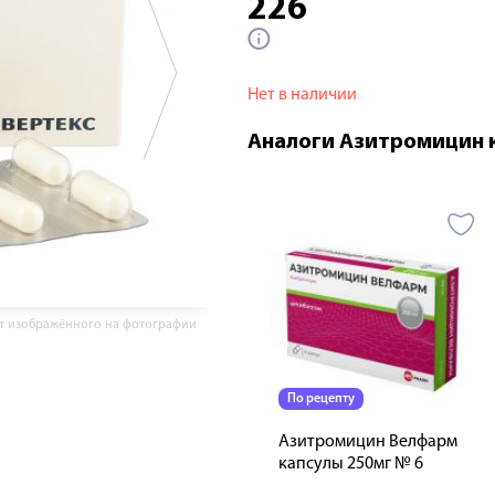
226
Нет в наличии
Аналоги Азитромицин к
от изображённого на фотографии
По рецепту
Азитромицин Велфарм
капсулы 250мг № 6