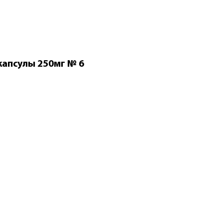
апсулы 250мг № 6
По рецепту
Сумамед к
№6