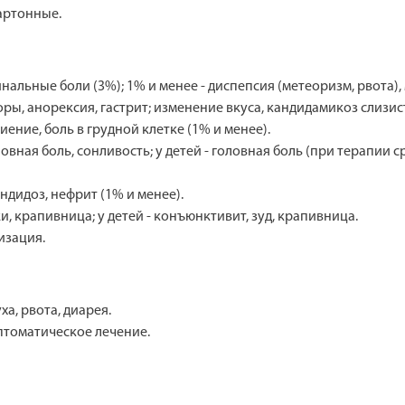
картонные.
инальные боли (3%); 1% и менее - диспепсия (метеоризм, рвота)
оры, анорексия, гастрит; изменение вкуса, кандидамикоз слизис
ение, боль в грудной клетке (1% и менее).
ная боль, сонливость; у детей - головная боль (при терапии с
дидоз, нефрит (1% и менее).
и, крапивница; у детей - конъюнктивит, зуд, крапивница.
изация.
а, рвота, диарея.
птоматическое лечение.