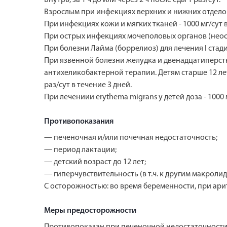
Взрослым при инфекциях верхних и нижних отделов ды
При инфекциях кожи и мягких тканей - 1000 мг/сут в 
При острых инфекциях мочеполовых органов (неос
При болезни Лайма (боррелиоз) для лечения I стадии 
При язвенной болезни желудка и двенадцатиперстно
антихеликобактерной терапии. Детям старше 12 лет 
раз/сут в течение 3 дней.
При лечениии erythema migrans у детей доза - 1000 
Противопоказания
— печеночная и/или почечная недостаточность;
— период лактации;
— детский возраст до 12 лет;
— гиперчувствительность (в т.ч. к другим макролид
С осторожностью: во время беременности, при ари
Меры предосторожности
Противопоказан при печеночной недостаточности