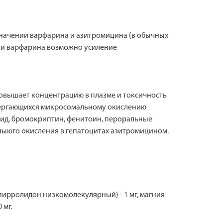
значении варфарина и азитромицина (в обычных
в и варфарина возможно усиление
повышает концентрацию в плазме и токсичность
двергающихся микросомальному окислению
мид, бромокриптин, фенитоин, пероральные
лыюго окисления в гепатоцитах азитромицином.
ирролидон низкомолекулярный) - 1 мг, магния
 мг.