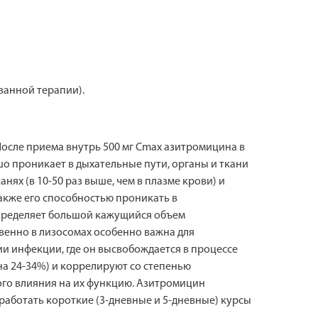
ванной терапии).
После приема внутрь 500 мг Cmax азитромицина в
ошо проникает в дыхательные пути, органы и ткани
нях (в 10-50 раз выше, чем в плазме крови) и
акже его способностью проникать в
 определяет большой кажущийся объем
венно в лизосомах особенно важна для
и инфекции, где он высвобождается в процессе
на 24-34%) и коррелируют со степенью
ого влияния на их функцию. Азитромицин
работать короткие (3-дневные и 5-дневные) курсы