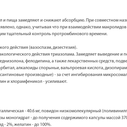
л и пища замедляют и снижают абсорбцию. При совместном на
явлено, однако, учитывая что при взаимодействии макролидо
дим тщательный контроль протромбинового времени.
ого действия (вазоспазм, дизестезия).
акологического действия триазолама. Замедляет выведение и 
еднизолона, фелодипина, а также лекарственных средств, по
барбитал, алкалоиды спорыньи, вальпроевая кислота, дизопира
 ксантиновые производные) - за счет ингибирования микросома
ин и хлорамфеникол - усиливают.
аллическая - 40.6 мг, повидон низкомолекулярный (поливинилп
актозы моногидрат - до получения содержимого капсулы массой 370
 - 2%, желатин - до 100%.