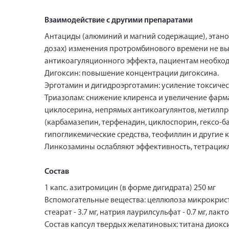
Взаимодействие с другими препаратами
Антациды (алюминий и магний содержащие), этано
дозах) изменения протромбинового времени не вы
антикоагуляционного эффекта, пациентам необхо
Дигоксин: повышение концентрации дигоксина.
Эрготамин и дигидроэрготамин: усиление токсическ
Триазолам: снижение клиренса и увеличение фарм
циклосерина, непрямых антикоагулянтов, метилпр
(карбамазепин, терфенадин, циклоспорин, гексо-
гипогликемические средства, теофиллин и другие
Линкозамины ослабляют эффективность, тетрацикл
Состав
1 капс. азитромицин (в форме дигидрата) 250 мг
Вспомогательные вещества: целлюлоза микрокрист
стеарат - 3.7 мг, натрия лаурилсульфат - 0.7 мг, л
Состав капсул твердых желатиновых: титана диоксид