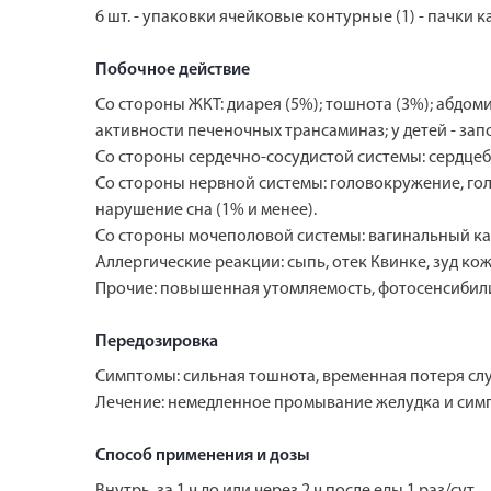
6 шт. - упаковки ячейковые контурные (1) - пачки 
Побочное действие
Со стороны ЖКТ: диарея (5%); тошнота (3%); абдом
активности печеночных трансаминаз; у детей - зап
Со стороны сердечно-сосудистой системы: сердцеби
Со стороны нервной системы: головокружение, голов
нарушение сна (1% и менее).
Со стороны мочеполовой системы: вагинальный кан
Аллергические реакции: сыпь, отек Квинке, зуд кож
Прочие: повышенная утомляемость, фотосенсибил
Передозировка
Симптомы: сильная тошнота, временная потеря слух
Лечение: немедленное промывание желудка и сим
Способ применения и дозы
Внутрь, за 1 ч до или через 2 ч после еды 1 раз/сут.