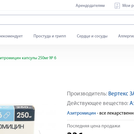
Арендодателям
Мои р
рекомендует
Простуда и грипп
Сердце и сосуды
Аллерги
итромицин капсулы 250мг № 6
Производитель:
Вертекс З
По рецепту
Действующее вещество:
А
Азитромицин
- все лекарствен
Последняя цена продажи