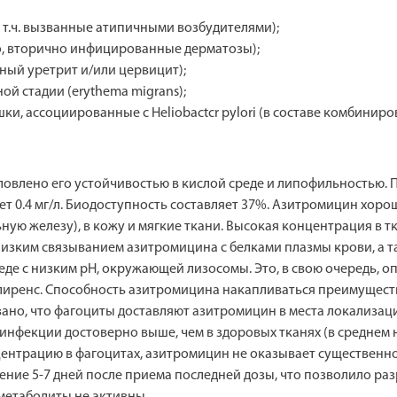
 т.ч. вызванные атипичными возбудителями);
о, вторично инфицированные дерматозы);
ый уретрит и/или цервицит);
ой стадии (erythema migrans);
и, ассоциированные с Heliobactcr pylori (в составе комбиниро
ловлено его устойчивостью в кислой среде и липофильностью. 
ляет 0.4 мг/л. Биодоступность составляет 37%. Азитромицин хор
ную железу), в кожу и мягкие ткани. Высокая концентрация в тка
зким связыванием азитромицина с белками плазмы крови, а т
еде с низким рН, окружающей лизосомы. Это, в свою очередь,
клиренс. Способность азитромицина накапливаться преимущест
но, что фагоциты доставляют азитромицин в места локализаци
инфекции достоверно выше, чем в здоровых тканях (в среднем 
центрацию в фагоцитах, азитромицин не оказывает существенн
ение 5-7 дней после приема последней дозы, что позволило раз
метаболиты не активны.