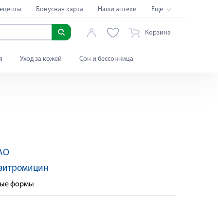
ецепты
Бонусная карта
Наши аптеки
Еще
Корзина
я
Уход за кожей
Сон и бессонница
АО
зитромицин
ные формы