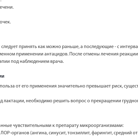
ечени.
очек.
следует принять как можно раньше, а последующие - с интервал
менном применении антацидов. После отмены лечения реакции
рапии под наблюдением врача.
ии
 польза от его применения значительно превышает риск, суще
д лактации, необходимо решить вопрос о прекращении грудно
нные чувствительными к препарату микроорганизмами:
ОР-органов (ангина, синусит, тонзиллит, фарингит, средний от