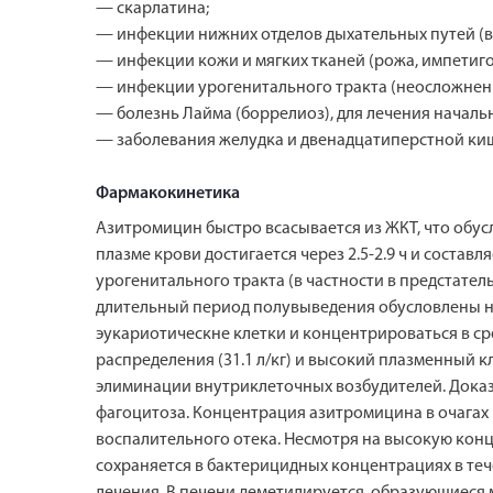
— скарлатина;
— инфекции нижних отделов дыхательных путей (в
— инфекции кожи и мягких тканей (рожа, импетиг
— инфекции урогенитального тракта (неосложненн
— болезнь Лайма (боррелиоз), для лечения начальн
— заболевания желудка и двенадцатиперстной кишк
Фармакокинетика
Азитромицин быстро всасывается из ЖКТ, что обус
плазме крови достигается через 2.5-2.9 ч и состав
урогенитального тракта (в частности в предстатель
длительный период полувыведения обусловлены ни
эукариотическне клетки и концентрироваться в ср
распределения (31.1 л/кг) и высокий плазменный 
элиминации внутриклеточных возбудителей. Доказа
фагоцитоза. Концентрация азитромицина в очагах 
воспалительного отека. Несмотря на высокую кон
сохраняется в бактерицидных концентрациях в теч
лечения. В печени деметилируется, образующиеся 