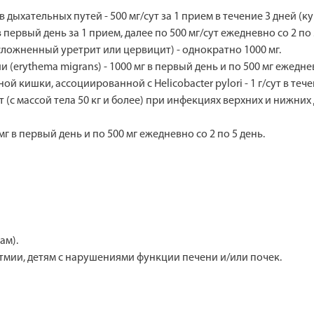
хательных путей - 500 мг/сут за 1 прием в течение 3 дней (курс
первый день за 1 прием, далее по 500 мг/сут ежедневно со 2 по 5 
ложненный уретрит или цервицит) - однократно 1000 мг.
(erythema migrans) - 1000 мг в первый день и по 500 мг ежедневно
й кишки, ассоциированной с Helicobacter pylori - 1 г/сут в те
(с массой тела 50 кг и более) при инфекциях верхних и нижних 
мг в первый день и по 500 мг ежедневно со 2 по 5 день.
ам).
тмии, детям с нарушениями функции печени и/или почек.
.