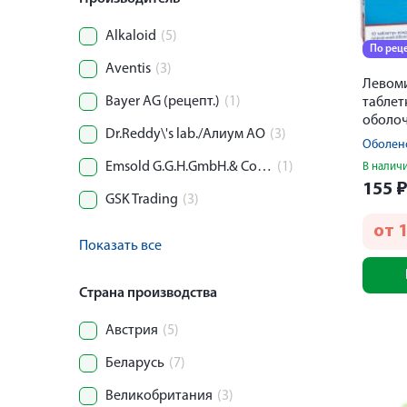
Alkaloid
(5)
По рец
Aventis
(3)
Левом
Bayer AG (рецепт.)
(1)
таблет
оболоч
Dr.Reddy\'s lab./Алиум АО
(3)
Emsold G.G.H.GmbH.& Co KG
(1)
В налич
155
GSK Trading
(3)
от
Показать все
Страна производства
Австрия
(5)
Беларусь
(7)
Великобритания
(3)