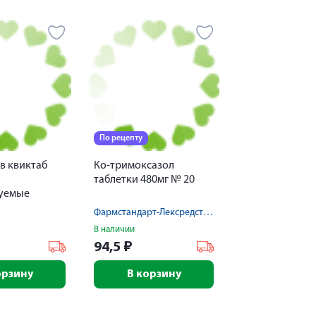
По рецепту
в квиктаб
Ко-тримоксазол
таблетки 480мг № 20
уемые
мг №14
Фармстандарт-Лексредства ОАО
В наличии
94,5
₽
орзину
В корзину