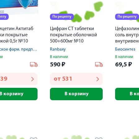
епту
По рецепту
По рецепту
ицетин Актитаб
Цифран СТ таблетки
Цефазолин
ки покрытые
покрытые оболочкой
соль внут
кой 0,5г №10
500+600мг №10
внутривен
для инъекц
Оболенское фарм. предприятие/Алиум АО
Ranbaxy
Биосинтез
ии
В наличии
В наличии
₽
590
₽
69,5
₽
139
от
531
В корзину
В корзину
В к