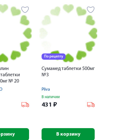
По рецепту
ллин
Сумамед таблетки 500мг
 таблетки
№3
00мг № 20
АО
Pliva
В наличии
431
₽
орзину
В корзину