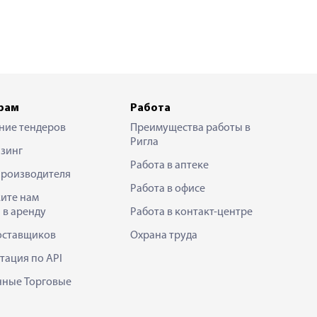
рам
Работа
ние тендеров
Преимущества работы в
Ригла
зинг
Работа в аптеке
производителя
Работа в офисе
ите нам
 в аренду
Работа в контакт-центре
оставщиков
Охрана труда
тация по API
нные Торговые