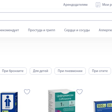
Арендодателям
Мои р
рекомендует
Простуда и грипп
Сердце и сосуды
Аллерги
При бронхите
Для детей
При пневмонии
При отите