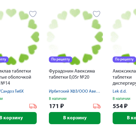
епту
По рецепту
По рецепту
клав таблетки
Фурадонин Авексима
Амоксикла
тые оболочкой
таблетки 0,05г №20
таблетки
г №14
диспергир
875мг+125
./Сандоз ГмбХ
Ирбитский ХФЗ/ООО Авексима Сибирь
Lek d.d.
ии
В наличии
В наличии
₽
171
₽
554
₽
В корзину
В корзину
В к