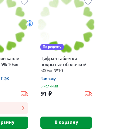
По рецепту
ин капли
Цифран таблетки
25% 10мл
покрытые оболочкой
500мг №10
 ПФК
Ranbaxy
В наличии
91
₽
орзину
В корзину