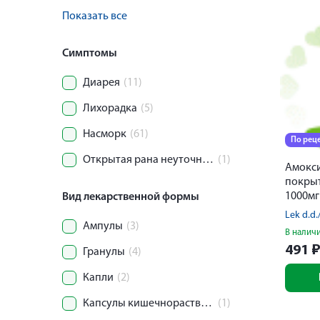
Показать все
Симптомы
Диарея
(11)
Лихорадка
(5)
Насморк
(61)
По рец
Открытая рана неуточненной области тела
(1)
Амокси
покры
1000м
Вид лекарственной формы
Lek d.d
Ампулы
(3)
В налич
491
Гранулы
(4)
Капли
(2)
Капсулы кишечнорастворимые
(1)