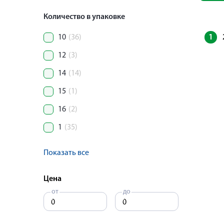
Количество в упаковке
1
10
(36)
12
(3)
14
(14)
15
(1)
16
(2)
1
(35)
Показать все
Цена
от
до