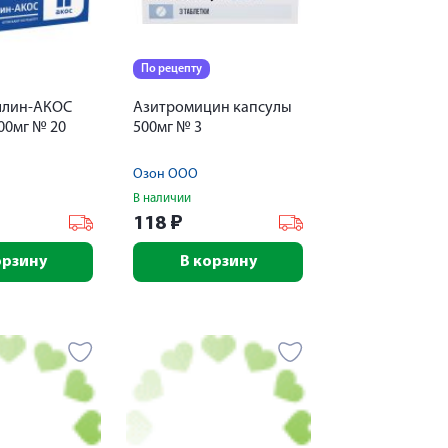
По рецепту
ллин-АКОС
Азитромицин капсулы
00мг № 20
500мг № 3
Озон ООО
В наличии
118
₽
орзину
В корзину