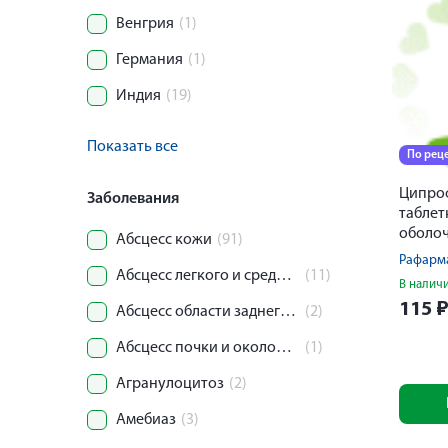
Венгрия
(1)
Германия
(1)
Индия
(19)
Показать все
По рец
Ципро
Заболевания
таблет
оболо
Абсцесс кожи
(91)
500мг 
Рафарм
Абсцесс легкого и средостения
(11)
В налич
115
Абсцесс области заднего прохода и прямой кишки
(2)
Абсцесс почки и околопочечной клетчатки
(1)
Агранулоцитоз
(2)
Амебиаз
(3)