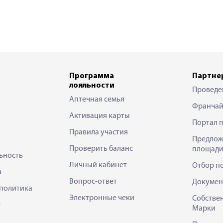
Программа
Партне
лояльности
Проведе
Аптечная семья
Франчай
Активация карты
Портал 
Правила участия
Предлож
Проверить баланс
площади
ьность
Личный кабинет
Отбор п
в
Вопрос-ответ
Докумен
политика
Электронные чеки
Собстве
е
Марки