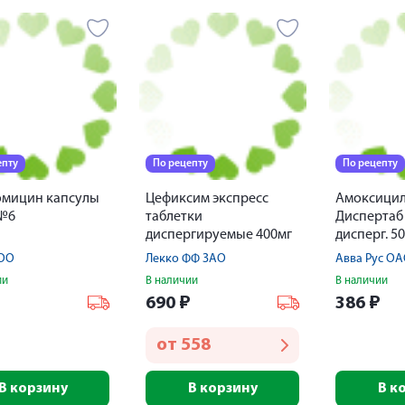
епту
По рецепту
По рецепту
омицин капсулы
Цефиксим экспресс
Амоксици
 №6
таблетки
Диспертаб
диспергируемые 400мг
дисперг. 5
№7
ОО
Лекко ФФ ЗАО
Авва Рус О
ии
В наличии
В наличии
₽
690
₽
386
₽
от
558
В корзину
В корзину
В к