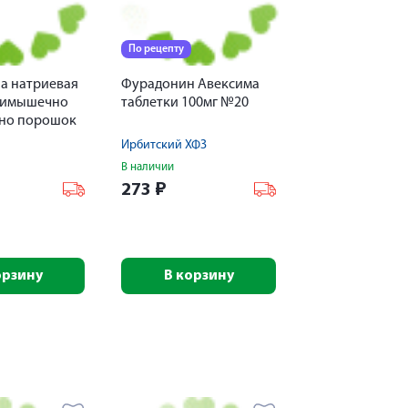
По рецепту
а натриевая
Фурадонин Авексима
римышечно
таблетки 100мг №20
но порошок
ий 1г
Ирбитский ХФЗ
В наличии
273
₽
орзину
В корзину