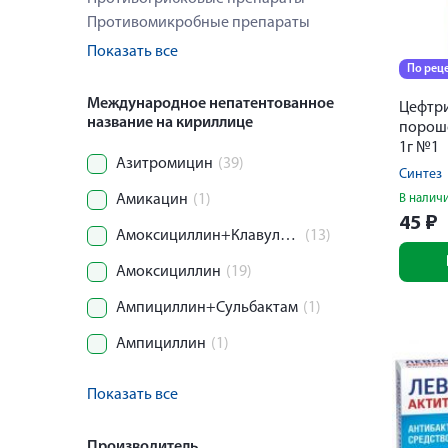
Противомикробные препараты
Показать все
По рец
Международное непатентованное
Цефтр
название на кириллице
порош
1г №1
Азитромицин
(39)
Синтез
Амикацин
(1)
В налич
45
₽
Амоксициллин+Клавулановая кислота
(13)
Амоксициллин
(19)
Ампициллин+Сульбактам
(1)
Ампициллин
(1)
Показать все
Производитель