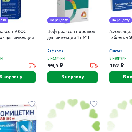
епту
По рецепту
По рецепту
иаксон-АКОС
Цефтриаксон порошок
Амоксици
ок для инъекций
для инъекций 1 г №1
таблетки 5
Рафарма
Синтез
ии
В наличии
В наличии
99,5
₽
162
₽
В корзину
В корзину
В к