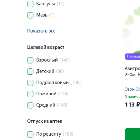
Капсулы
(17)
Мазь
(1)
Показать все
Целевой возраст
По рец
Взрослый
(149)
Азитр
Детский
(86)
250мг
Подростковый
(108)
Озон О
Пожилой
(144)
В налич
113
Средний
(149)
Отпуск из аптек
По рецепту
(180)