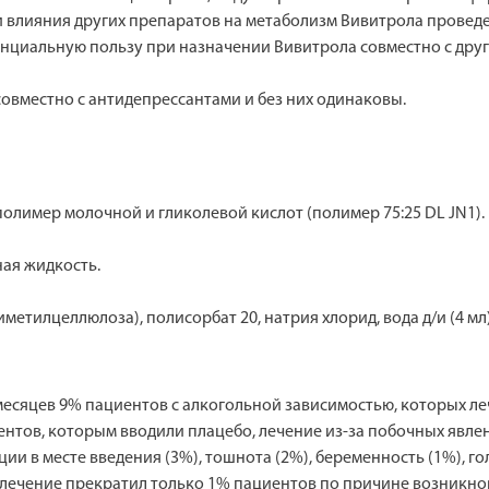
 влияния других препаратов на метаболизм Вивитрола проведе
нциальную пользу при назначении Вивитрола совместно с дру
овместно с антидепрессантами и без них одинаковы.
полимер молочной и гликолевой кислот (полимер 75:25 DL JN1).
ая жидкость.
етилцеллюлоза), полисорбат 20, натрия хлорид, вода д/и (4 мл)
месяцев 9% пациентов с алкогольной зависимостью, которых ле
ентов, которым вводили плацебо, лечение из-за побочных явле
и в месте введения (3%), тошнота (2%), беременность (1%), го
 лечение прекратил только 1% пациентов по причине возникнов