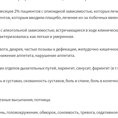
месяцев 2% пациентов с опиоидной зависимостью, которых леч
ентов, которым вводили плацебо, лечение из-за побочных явле
 алкогольной зависимостью, встречающиеся в ходе клинических
ктеризовалась как легкая и умеренная.
ота, диарея, частые позывы к дефекации, желудочно-кишечное р
 снижение аппетита, нарушение аппетита.
 отделов дыхательных путей, ларингит, синусит, фарингит (в т.
 в суставах, скованность суставов, боль в спине, боль в конеч
лезные высыпания, потница.
нь, головокружение, обморок, сонливость, тревога, седативное