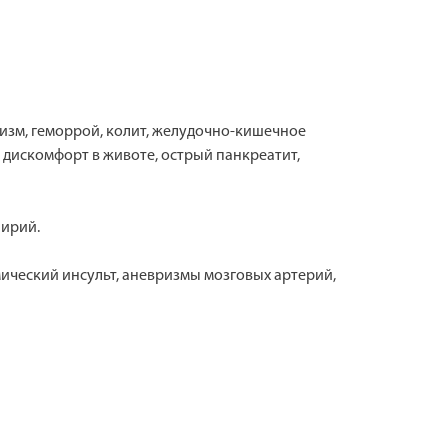
ризм, геморрой, колит, желудочно-кишечное
 дискомфорт в животе, острый панкреатит,
лирий.
ический инсульт, аневризмы мозговых артерий,