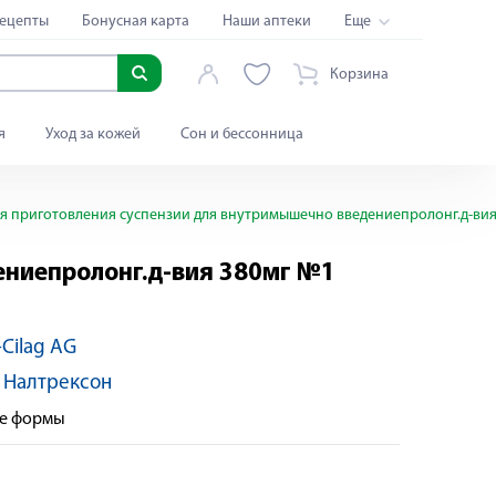
ецепты
Бонусная карта
Наши аптеки
Еще
Корзина
я
Уход за кожей
Сон и бессонница
 приготовления суспензии для внутримышечно введениепролонг.д-вия
ениепролонг.д-вия 380мг №1
-Cilag AG
:
Налтрексон
ые формы