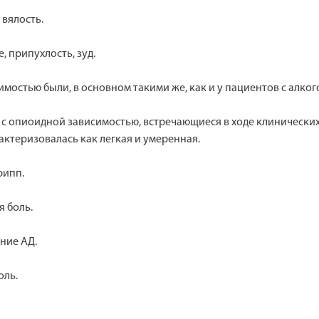
 вялость.
, припухлость, зуд.
мостью были, в основном такими же, как и у пациентов с алко
 опиоидной зависимостью, встречающиеся в ходе клинических 
ктеризовалась как легкая и умеренная.
рипп.
я боль.
ние АД.
оль.