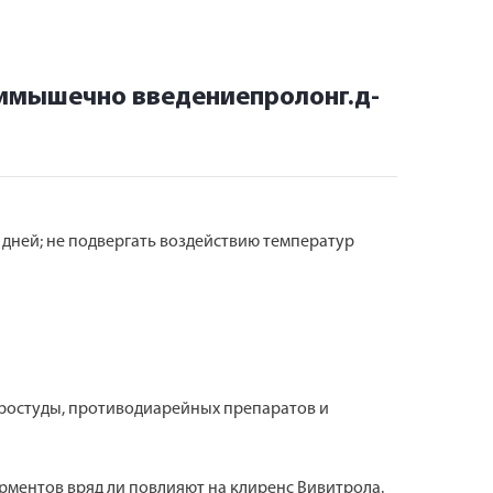
римышечно введениепролонг.д-
7 дней; не подвергать воздействию температур
простуды, противодиарейных препаратов и
рментов вряд ли повлияют на клиренс Вивитрола.