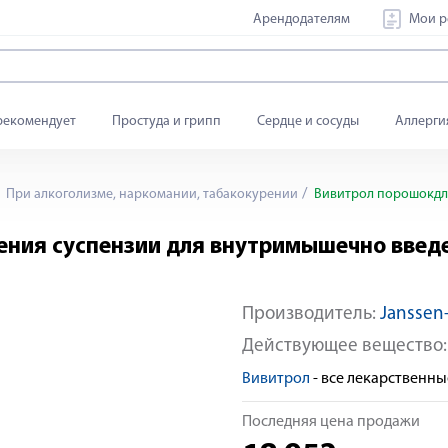
Арендодателям
Мои р
рекомендует
Простуда и грипп
Сердце и сосуды
Аллерги
При алкоголизме, наркомании, табакокурении
Вивитрол порошокдля
ения суспензии для внутримышечно введ
Производитель:
Janssen
Действующее вещество
Вивитрол
- все лекарственн
Последняя цена продажи