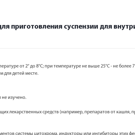
ля приготовления суспензии для внут
ратуре от 2° до 8°С; при температуре не выше 25°С - не более 
м для детей месте.
 не изучено.
щих лекарственных средств (например, препаратов от кашля, 
ментов системы цитохрома, индукторы или ингибиторы этих фе