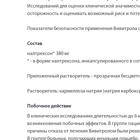
Исследований для оценки клинической значимости
осторожность и оценивать возможный риск и поте
Показатели безопасности применения Вивитрола с
Состав
налтрексон* 380 мг
* - в форме налтрексона, инкапсулированного в со
Приложенный растворитель - прозрачная бесцветн
Растворитель: кармеллоза натрия (натрия карбоксим
Побочное действие
В клинических исследованиях длительностью до 6 
возникновения побочных эффектов. В группе паци
причины отказа от лечения Вивитролом были реакци
В группе больных, получающих инъекции плацебо,