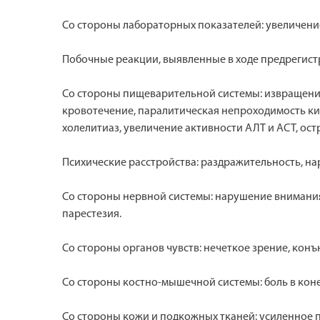
Со стороны лабораторных показателей: увеличение 
Побочные реакции, выявленные в ходе предрегис
Со стороны пищеварительной системы: извращение 
кровотечение, паралитическая непроходимость киш
холелитиаз, увеличение активности АЛТ и АСТ, ост
Психические расстройства: раздражительность, на
Со стороны нервной системы: нарушение внимания
парестезия.
Со стороны органов чувств: нечеткое зрение, конъ
Со стороны костно-мышечной системы: боль в конеч
Со стороны кожи и подкожных тканей: усиленное пот