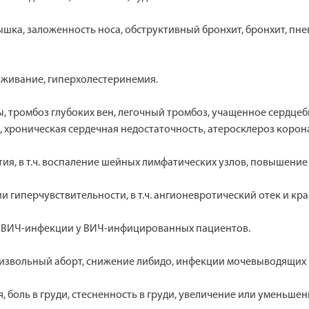
ышка, заложенность носа, обструктивный бронхит, бронхит, пне
оживание, гиперхолестеринемия.
, тромбоз глубоких вен, легочный тромбоз, учащенное сердце
, хроническая сердечная недостаточность, атеросклероз корон
я, в т.ч. воспаление шейных лимфатических узлов, повышение
и гиперчувствительности, в т.ч. ангионевротический отек и кр
е ВИЧ-инфекции у ВИЧ-инфицированных пациентов.
извольный аборт, снижение либидо, инфекции мочевыводящих 
боль в груди, стесненность в груди, увеличение или уменьшение