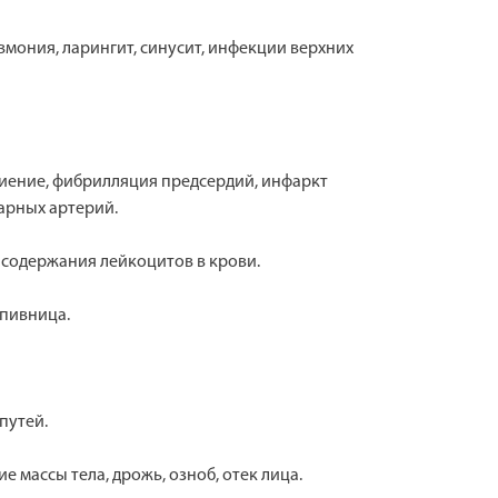
вмония, ларингит, синусит, инфекции верхних
биение, фибрилляция предсердий, инфаркт
арных артерий.
 содержания лейкоцитов в крови.
апивница.
путей.
 массы тела, дрожь, озноб, отек лица.