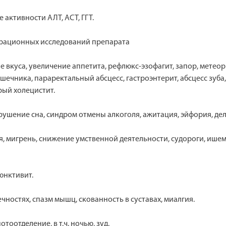
активности АЛТ, АСТ, ГГТ.
трационных исследований препарата
вкуса, увеличение аппетита, рефлюкс-эзофагит, запор, метео
ечника, параректальный абсцесс, гастроэнтерит, абсцесс зуба,
рый холецистит.
рушение сна, синдром отмены алкоголя, ажитация, эйфория, де
, мигрень, снижение умственной деятельности, судороги, ишем
юнктивит.
ностях, спазм мышц, скованность в суставах, миалгия.
оотделение, в т.ч. ночью, зуд.