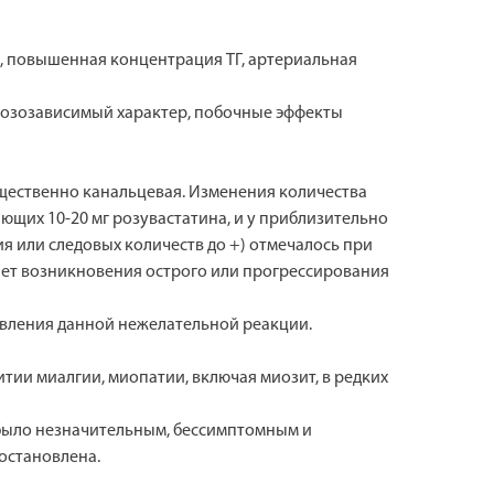
2, повышенная концентрация ТГ, артериальная
дозозависимый характер, побочные эффекты
ущественно канальцевая. Изменения количества
ающих 10-20 мг розувастатина, и у приблизительно
ия или следовых количеств до +) отмечалось при
чает возникновения острого или прогрессирования
явления данной нежелательной реакции.
тии миалгии, миопатии, включая миозит, в редких
 было незначительным, бессимптомным и
иостановлена.