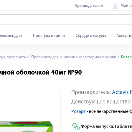
Арендодателям
Мои р
рекомендует
Простуда и грипп
Сердце и сосуды
Аллерги
тые препараты
Препараты для снижения холестерина в крови
Розар
очной оболочкой 40мг №90
Производитель:
Actavis h
По рецепту
Действующее вещество
Розарт
- все лекарственные
Форма выпуска:
Таблет