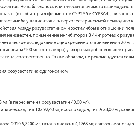
ерментов. Не наблюдалось клинически значимого взаимодейств
оназол (ингибитор изоферментов CYP2A6 и CYP3A4), связанных
мг эзетимиба у пациентов с гиперхолестеринемией приводило к 
ействия между розувастатином и эзетимибом в отношении поя
твия неизвестен, применение ингибиторов ВИЧ-протеаз с розу
инетическое исследование одновременного применения 20 мг 
лопинавира/100 мг ритонавира) у здоровых добровольцев прив
татина, соответственно. Таким образом, не рекомендуется сов
ия розувастатина с дигоксином.
мг (в пересчете на розувастатин 40,00 мг);
ическая, тип 102 92,40 мг, кросповидон, тип А 28,00 мг, кальц
оза-2910 6,7200 мг, титана диоксид 4,1765 мг, лактозы моногидра