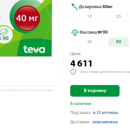
Дозировка:
40мг
10
20
Фасовка:
№90
30
90
Цена:
4 611
Цена товара действительна тол
 от изображённого на фотографии
В корзину
В наличии
Под заказ:
в 33 аптеках
Доставка:
невозможна