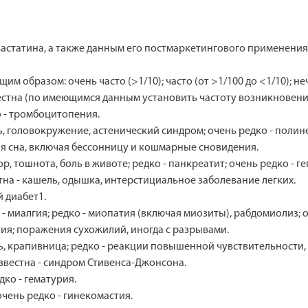
астатина, а также данным его постмаркетингового применения
образом: очень часто (>1/10); часто (от >1/100 до <1/10); неча
известна (по имеющимся данным установить частоту возникновен
 - тромбоцитопения.
ь, головокружение, астенический синдром; очень редко - полин
я сна, включая бессонницу и кошмарные сновидения.
 тошнота, боль в животе; редко - панкреатит; очень редко - геп
тна - кашель, одышка, интерстициальное заболевание легких.
 диабет1.
 миалгия; редко - миопатия (включая миозиты), рабдомиолиз; оч
; поражения сухожилий, иногда с разрывами.
пь, крапивница; редко - реакции повышенной чувствительности,
звестна - синдром Стивенса-Джонсона.
ко - гематурия.
чень редко - гинекомастия.