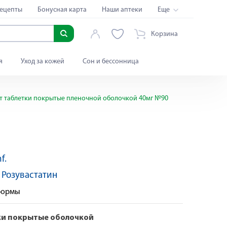
ецепты
Бонусная карта
Наши аптеки
Еще
Корзина
я
Уход за кожей
Сон и бессонница
т таблетки покрытые пленочной оболочкой 40мг №90
f.
По рецепту
:
Розувастатин
 формы
ки покрытые оболочкой