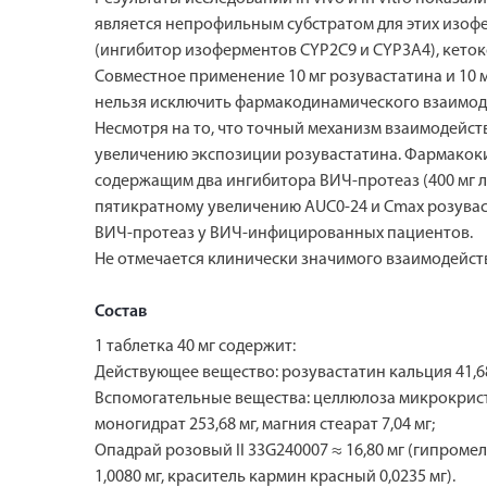
является непрофильным субстратом для этих изоф
(ингибитор изоферментов CYP2C9 и CYP3A4), кеток
Совместное применение 10 мг розувастатина и 10 
нельзя исключить фармакодинамического взаимод
Несмотря на то, что точный механизм взаимодейс
увеличению экспозиции розувастатина. Фармакок
содержащим два ингибитора ВИЧ-протеаз (400 мг 
пятикратному увеличению AUC0-24 и Cmax розувас
ВИЧ-протеаз у ВИЧ-инфицированных пациентов.
Не отмечается клинически значимого взаимодейств
Состав
1 таблетка 40 мг содержит:
Действующее вещество: розувастатин кальция 41,68 
Вспомогательные вещества: целлюлоза микрокристалл
моногидрат 253,68 мг, магния стеарат 7,04 мг;
Опадрай розовый II 33G240007 ≈ 16,80 мг (гипромелл
1,0080 мг, краситель кармин красный 0,0235 мг).