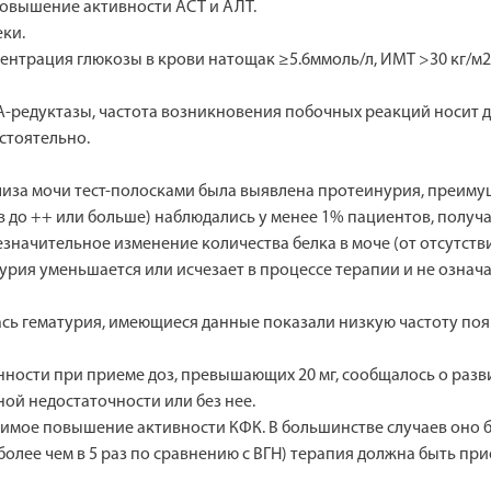
повышение активности АСТ и АЛТ.
ки.
центрация глюкозы в крови натощак ≥5.6ммоль/л, ИМТ >30 кг/м
А-редуктазы, частота возникновения побочных реакций носит 
стоятельно.
ализа мочи тест-полосками была выявлена протеинурия, преим
тв до ++ или больше) наблюдались у менее 1% пациентов, получ
значительное изменение количества белка в моче (от отсутств
нурия уменьшается или исчезает в процессе терапии и не озна
ась гематурия, имеющиеся данные показали низкую частоту по
нности при приеме доз, превышающих 20 мг, сообщалось о разви
ой недостаточности или без нее.
симое повышение активности КФК. В большинстве случаев оно
олее чем в 5 раз по сравнению с ВГН) терапия должна быть пр