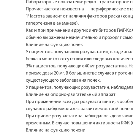
Лабораторные показатели: редко - транзиторное 
Прочие: частота неизвестна — периферические оте
1Частота зависит от наличия факторов риска (кон
гипертензия в анамнезе).
Как и при применении других ингибиторов ГМГ-Ко
обычно выражены незначительно и проходят само
Влияние на функцию почек
У пациентов, получавших розувастатин, в ходе ан
белка в моче (от отсутствия или следовых количес
3% пациентов, получающих 40 мг розувастатина. Не
приеме дозы 20 мг. В большинстве случаев протеи
существующего заболевания почек.
У пациентов, получающих розувастатин, наблюдал
Влияние на опорно-двигательный аппарат
При применении всех доз розувастатина и, в особе
случаях о рабдомиолизе с развитием острой почечн
При приеме розувастатина наблюдалось дозозави
временным. В случае повышения активности КФК (б
Влияние на функцию печени