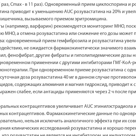
7 раз, Cmax - в 11 раз). Одновременный прием циклоспорина и 
ина приводит к уменьшению AUC розувастатина на 20% и увел
 кишечника, вызываемого приемом эритромицина.
ы (например, варфарин) рекомендуется мониторинг MHO, поск
ю MHO, а отмена розувастатина или снижение его дозы может 
а: одновременный прием гемфиброзила и розувастатина увелич
одействию, не ожидается фармакокинетически значимого взаи
л, фенофибрат, другие фибраты и гиполипидемические дозы ник
новременном применении с другими ингибиторами ГМГ-КоА-реду
монотерапии. При одновременном приеме розувастатина с одн
 суточная доза розувастатина 40 мг в данном случае противопо
цидов, содержащих алюминия и магния гидроксид, приводит к
ражен слабее, если антациды применяются через 2 ч после пр
альных контрацептивов увеличивает AUC этинилэстрадиола и 
льных контрацептивов. Фармакокинетические данные по однов
довательно, нельзя исключить аналогичного эффекта при их со
ения клинических исследований розувастатина и хорошо пере
али, что розувастатин не является ни ингибитором, ни индуктор