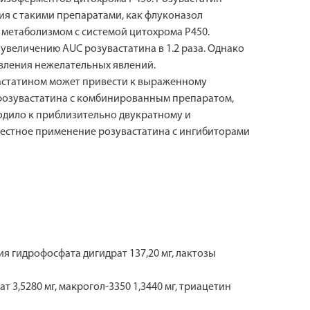
ия с такими препаратами, как флуконазол
 метаболизмом с системой цитохрома Р450.
увеличению AUC розувастатина в 1.2 раза. Однако
вления нежелательных явлений.
вастатином может привести к выраженному
розувастатина с комбинированным препаратом,
одило к приблизительно двукратному и
местное применение розувастатина с ингибиторами
ия гидрофосфата дигидрат 137,20 мг, лактозы
т 3,5280 мг, макрогол-3350 1,3440 мг, триацетин