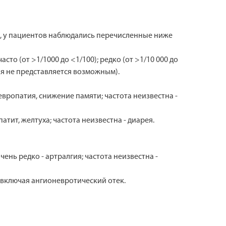
, у пациентов наблюдались перечисленные ниже
сто (от >1/1000 до <1/100); редко (от >1/10 000 до
ия не представляется возможным).
европатия, снижение памяти; частота неизвестна -
атит, желтуха; частота неизвестна - диарея.
ень редко - артралгия; частота неизвестна -
 включая ангионевротический отек.