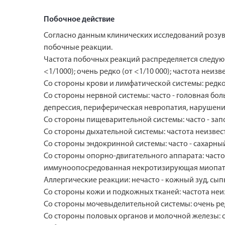
Побочное действие
Согласно данным клинических исследований розув
побочные реакции.
Частота побочных реакций распределяется следующим 
<1/1000); очень редко (от <1/10 000); частота не
Со стороны крови и лимфатической системы: редко
Со стороны нервной системы: часто - головная бол
депрессия, периферическая невропатия, нарушени
Со стороны пищеварительной системы: часто - запор,
Со стороны дыхательной системы: частота неизвес
Со стороны эндокринной системы: часто - сахарный
Со стороны опорно-двигательного аппарата: часто -
иммуноопосредованная некротизирующая миопатия
Аллергические реакции: нечасто - кожный зуд, сы
Со стороны кожи и подкожных тканей: частота неи
Со стороны мочевыделительной системы: очень ред
Со стороны половых органов и молочной железы: о