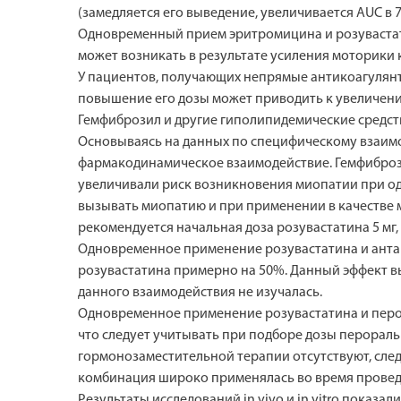
(замедляется его выведение, увеличивается AUC в 
Одновременный прием эритромицина и розувастат
может возникать в результате усиления моторики
У пациентов, получающих непрямые антикоагулянт
повышение его дозы может приводить к увеличени
Гемфиброзил и другие гиполипидемические средств
Основываясь на данных по специфическому взаим
фармакодинамическое взаимодействие. Гемфибрози
увеличивали риск возникновения миопатии при од
вызывать миопатию и при применении в качестве 
рекомендуется начальная доза розувастатина 5 мг,
Одновременное применение розувастатина и анта
розувастатина примерно на 50%. Данный эффект вы
данного взаимодействия не изучалась.
Одновременное применение розувастатина и перор
что следует учитывать при подборе дозы перора
гормонозаместительной терапии отсутствуют, сле
комбинация широко применялась во время провед
Результаты исследований in vivo и in vitro показ