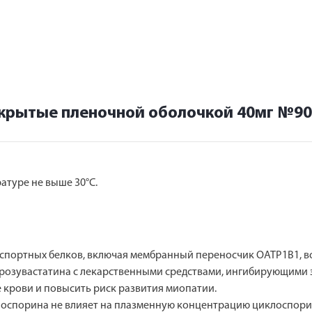
окрытые пленочной оболочкой 40мг №90
атуре не выше 30°С.
нспортных белков, включая мембранный переносчик ОАТР1В1, во
озувастатина с лекарственными средствами, ингибирующими э
 крови и повысить риск развития миопатии.
оспорина не влияет на плазменную концентрацию циклоспорин