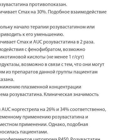
розувастатина противопоказан.
ичивает Cmax на 30%. Подобное взаимодействие
ольку начало терапии розувастатином или
приводить к его уменьшению.
ивает Cmax и AUC розувастатина в 2 раза.
модействия с фенофибратом, возможно
отиновой кислоты (не менее 1 г/сут)
ктазы, возможно в связи с тем, что они могут
им из препаратов данной группы пациентам
казана.
 снижению плазменной концентрации
иема розувастатина. Клиническая значимость
AUC норгестрела на 26% и 34% соответственно,
ременному применению розувастатина и
вместном применении. Однако, подобная
носилась пациентами.
ом изоферментов цитохрома Р450. Розувастатин