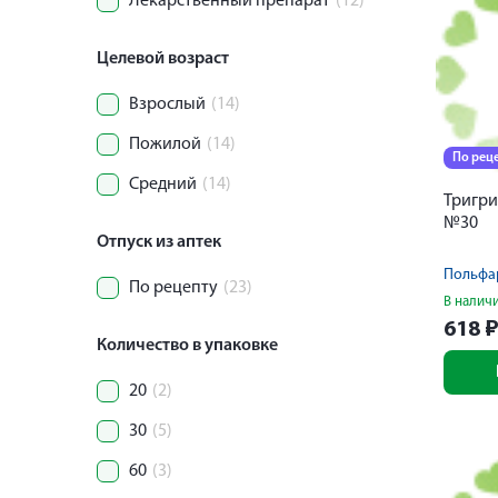
Лекарственный препарат
(12)
Целевой возраст
Взрослый
(14)
Пожилой
(14)
По рец
Средний
(14)
Тригри
№30
Отпуск из аптек
Польфа
По рецепту
(23)
В налич
618
Количество в упаковке
20
(2)
30
(5)
60
(3)