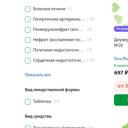
Болезни печени
(7)
Гипертензия артериальная (Гипертоническая болезнь)
(10)
По рец
Гломерулонефрит (воспаление почек)
(4)
Нефрит (воспаление почек)
(4)
Диувер
№20
Почечная недостаточность
(7)
Teva Ph
Сердечная недостаточность
(10)
В налич
697
Показать все
от
Вид лекарственной формы
Таблетки
(14)
Вид средства