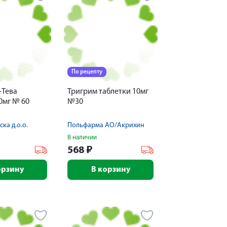
По рецепту
-Тева
Тригрим таблетки 10мг
0мг № 60
№30
ка д.о.о.
Польфарма АО/Акрихин
В наличии
568
₽
орзину
В корзину