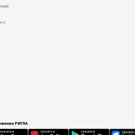
ьные
ы с
жение РИГЛА