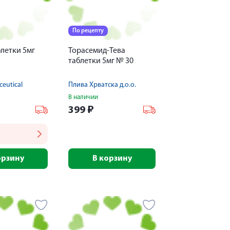
По рецепту
летки 5мг
Торасемид-Тева
таблетки 5мг № 30
eutical
Плива Хрватска д.о.о.
В наличии
399
₽
орзину
В корзину