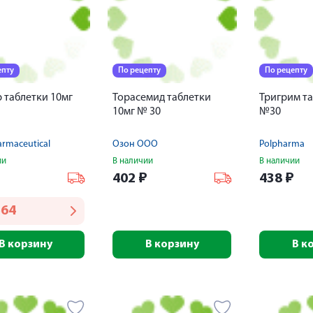
епту
По рецепту
По рецепту
 таблетки 10мг
Торасемид таблетки
Тригрим та
10мг № 30
№30
armaceutical
Озон ООО
Polpharma
ии
В наличии
В наличии
₽
402
₽
438
₽
564
В корзину
В корзину
В к