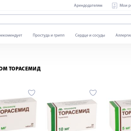
Арендодателям
Мои р
рекомендует
Простуда и грипп
Сердце и сосуды
Аллерги
ОМ ТОРАСЕМИД