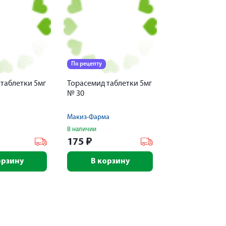
По рецепту
таблетки 5мг
Торасемид таблетки 5мг
№ 30
Макиз-Фарма
В наличии
175
₽
орзину
В корзину