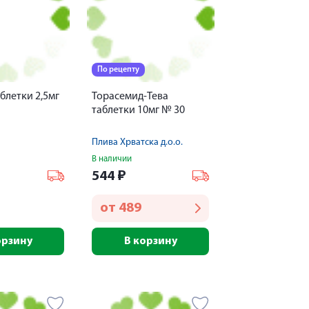
По рецепту
блетки 2,5мг
Торасемид-Тева
таблетки 10мг № 30
Плива Хрватска д.о.о.
В наличии
544
₽
от
489
орзину
В корзину