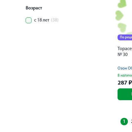
Возраст
с 18 лет
(38)
По рец
Торасе
№ 30
Озон О
В налич
287
1