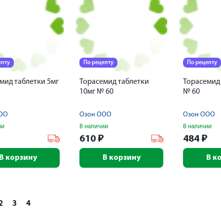
епту
По рецепту
По рецепту
мид таблетки 5мг
Торасемид таблетки
Торасемид 
10мг № 60
№ 60
ОО
Озон ООО
Озон ООО
ии
В наличии
В наличии
₽
610
₽
484
₽
В корзину
В корзину
В к
2
3
4