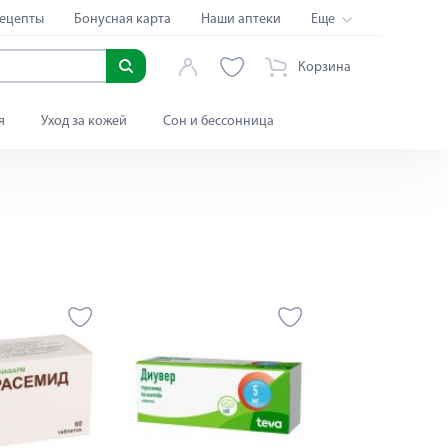
ецепты
Бонусная карта
Наши аптеки
Еще
Корзина
я
Уход за кожей
Сон и бессонница