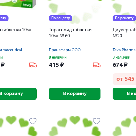
епту
По рецепту
По рецепту
 таблетки 10мг
Торасемид таблетки
Диувер таб
10мг № 60
№20
armaceutical
Пранафарм ООО
Teva Pharmac
ии
В наличии
В наличии
2
₽
415
₽
674
₽
от
545
В корзину
В корзину
В к