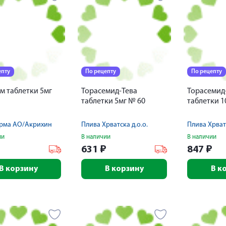
епту
По рецепту
По рецепту
м таблетки 5мг
Торасемид-Тева
Торасемид
таблетки 5мг № 60
таблетки 1
рма АО/Акрихин
Плива Хрватска д.о.о.
Плива Хрватс
ии
В наличии
В наличии
₽
631
₽
847
₽
В корзину
В корзину
В к