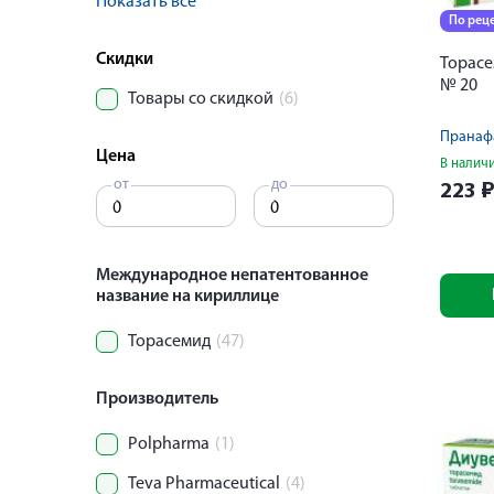
Показать все
По рец
Скидки
Торасе
№ 20
Товары со скидкой
(6)
Пранаф
Цена
В налич
от
до
223
Международное непатентованное
название на кириллице
Торасемид
(47)
Производитель
Polpharma
(1)
Teva Pharmaceutical
(4)