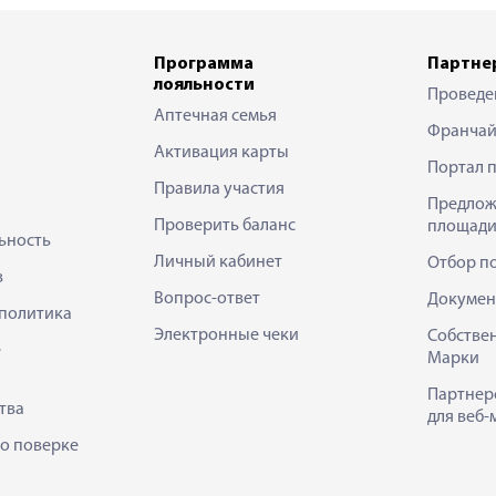
Программа
Партне
лояльности
Проведе
Аптечная семья
Франчай
Активация карты
Портал 
Правила участия
Предлож
Проверить баланс
площади
ьность
Личный кабинет
Отбор п
в
Вопрос-ответ
Докумен
политика
Электронные чеки
Собстве
е
Марки
Партнер
тва
для веб-
 о поверке