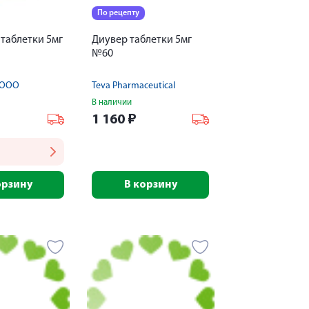
По рецепту
таблетки 5мг
Диувер таблетки 5мг
№60
 ООО
Teva Pharmaceutical
В наличии
1 160
₽
орзину
В корзину