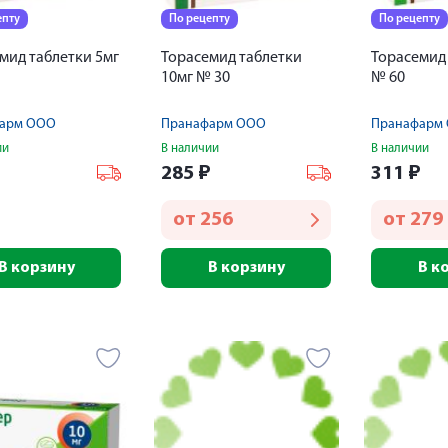
епту
По рецепту
По рецепту
мид таблетки 5мг
Торасемид таблетки
Торасемид 
10мг № 30
№ 60
арм ООО
Пранафарм ООО
Пранафарм
ии
В наличии
В наличии
₽
285
₽
311
₽
от
256
от
279
В корзину
В корзину
В к