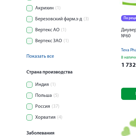
Акрихин
(1)
По рец
Березовский фарм.з-д
(3)
Вертекс АО
(1)
Диувер
№60
Вертекс ЗАО
(1)
Teva Ph
Показать все
В налич
1 73
Страна производства
Индия
(1)
Польша
(5)
Россия
(37)
Хорватия
(4)
Заболевания