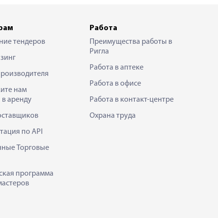
рам
Работа
ние тендеров
Преимущества работы в
Ригла
зинг
Работа в аптеке
производителя
Работа в офисе
ите нам
 в аренду
Работа в контакт-центре
оставщиков
Охрана труда
тация по API
нные Торговые
ская программа
мастеров