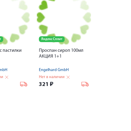
т
Яндекс Сплит
с пастилки
Проспан сироп 100мл
АКЦИЯ 1+1
GmbH
Engelhard GmbH
ии
Нет в наличии
321
₽