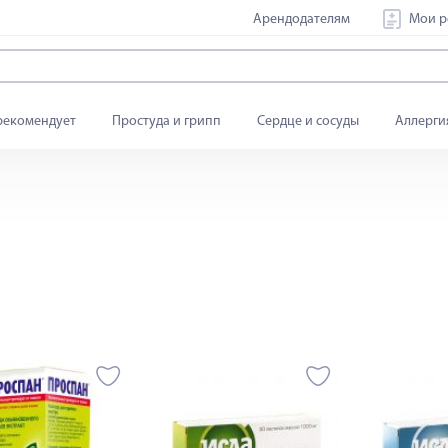
Арендодателям
Мои р
рекомендует
Простуда и грипп
Сердце и сосуды
Аллерги