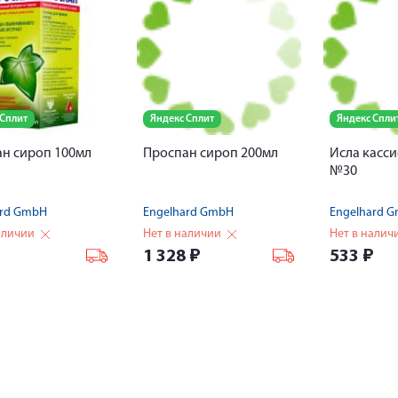
 Сплит
Яндекс Сплит
Яндекс Спли
н сироп 100мл
Проспан сироп 200мл
Исла касси
№30
ard GmbH
Engelhard GmbH
Engelhard 
аличии
Нет в наличии
Нет в налич
₽
1 328
₽
533
₽