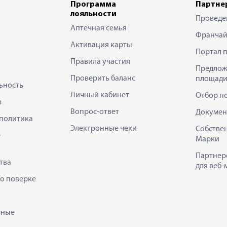
Программа
Партне
лояльности
Проведе
Аптечная семья
Франчай
Активация карты
Портал 
Правила участия
Предлож
Проверить баланс
площади
ьность
Личный кабинет
Отбор п
в
Вопрос-ответ
Докумен
политика
Электронные чеки
Собстве
е
Марки
Партнер
тва
для веб-
 о поверке
ьные