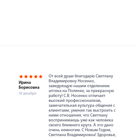
От всей души благодарю Светлану
Владимировну Носенко,
Ирина
заведующую нашим отделением
Борисовна
аптека на Полянке, за прекрасную
30 декабря
работу! С.В. Носенко отличает
высокий профессионализм,
замечательная культура общения с
клиентами, умение так выстроить с
ними отношения, что Светлану
воспринимаешь уже как человека
своего ближнего круга. А это дано
очень немногим. С Новым Годом,
Светлана Владимировна! Здоровья,