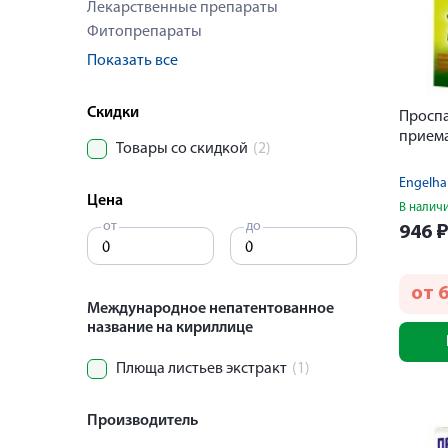
Лекарственные препараты
Фитопрепараты
Показать все
Скидки
Проспа
приема
Товары со скидкой
(2)
Engelh
Цена
В налич
от
до
946
от
Международное непатентованное
название на кириллице
Плюща листьев экстракт
(1)
Производитель