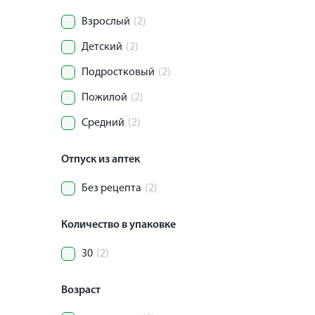
Взрослый
(2)
Детский
(2)
Подростковый
(2)
Пожилой
(2)
Средний
(2)
Отпуск из аптек
Без рецепта
(2)
Количество в упаковке
30
(2)
Возраст