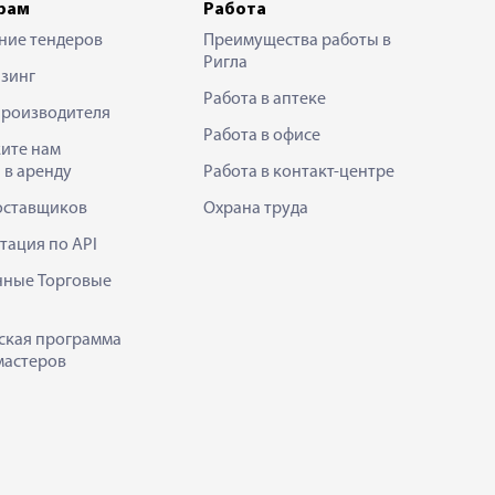
рам
Работа
ние тендеров
Преимущества работы в
Ригла
зинг
Работа в аптеке
производителя
Работа в офисе
ите нам
 в аренду
Работа в контакт-центре
оставщиков
Охрана труда
тация по API
нные Торговые
ская программа
мастеров