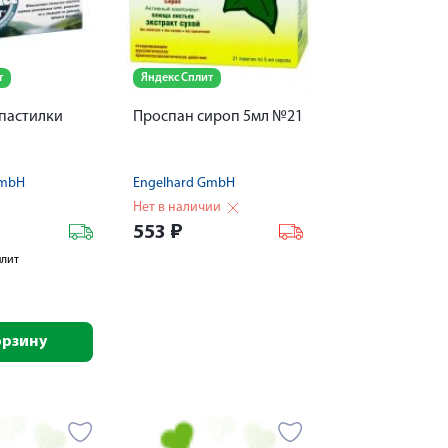
т
Яндекс Сплит
 пастилки
Проспан сироп 5мл №21
GmbH
Engelhard GmbH
Нет в наличии
553
₽
плит
орзину