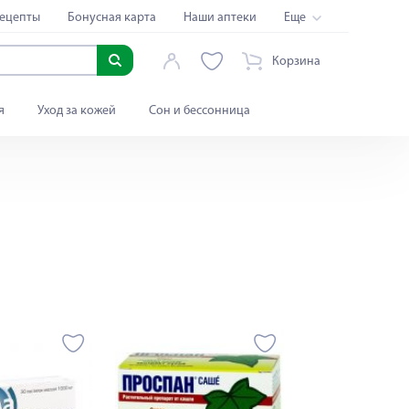
ецепты
Бонусная карта
Наши аптеки
Еще
Корзина
я
Уход за кожей
Сон и бессонница