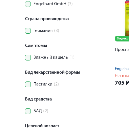
Engelhard GmbH
(3)
Страна производства
Германия
(3)
Яндекс
Симптомы
Проспа
Влажный кашель
(1)
Engelh
Вид лекарственной формы
Нет в н
705
Пастилки
(2)
Вид средства
БАД
(2)
Целевой возраст