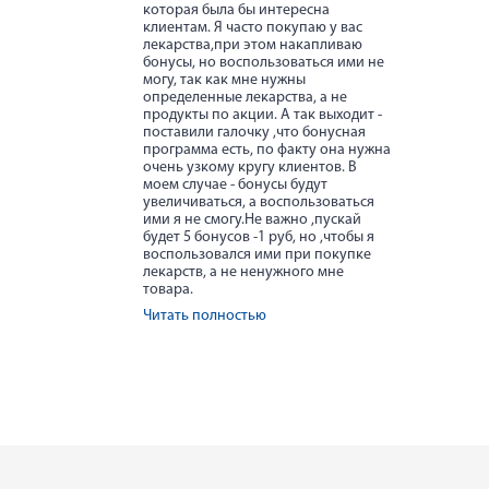
которая была бы интересна
клиентам. Я часто покупаю у вас
лекарства,при этом накапливаю
бонусы, но воспользоваться ими не
могу, так как мне нужны
определенные лекарства, а не
продукты по акции. А так выходит -
поставили галочку ,что бонусная
программа есть, по факту она нужна
очень узкому кругу клиентов. В
моем случае - бонусы будут
увеличиваться, а воспользоваться
ими я не смогу.Не важно ,пускай
будет 5 бонусов -1 руб, но ,чтобы я
воспользовался ими при покупке
лекарств, а не ненужного мне
товара.
Читать полностью