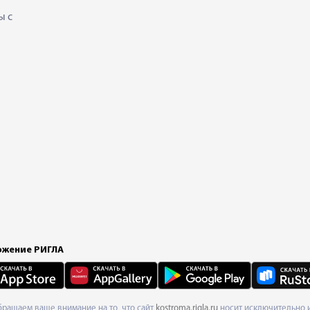
ы с
жение РИГЛА
Обращаем ваше внимание на то, что сайт
kostroma.rigla.ru
носит исключительно и