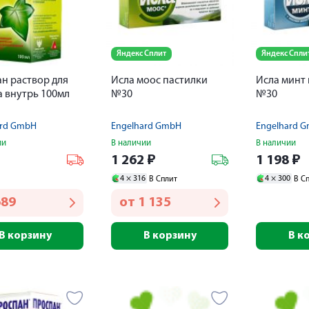
Яндекс Сплит
Яндекс Спли
н раствор для
Исла моос пастилки
Исла минт
 внутрь 100мл
№30
№30
ard GmbH
Engelhard GmbH
Engelhard 
ии
В наличии
В наличии
₽
1 262
₽
1 198
₽
4 ×
316
4 ×
300
В Сплит
В С
689
от
1 135
В корзину
В корзину
В к