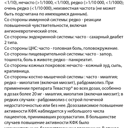
<1/10), нечасто (>1/1000, <1/100), редко (>1/10 000, <1/1000);
очень редко (<1/10 000), неизвестная частота (не может
быть подсчитана по имеющимся данным).
Со стороны иммунной системы: редко - реакции
повышенной чувствительности, включая
ангионевротический отек.
Со стороны эндокринной системы: часто - сахарный диабет
2 типа.
Со стороны ЦНС: часто - головная боль, головокружение.
Со стороны пищеварительной системы: часто - запор,
тошнота, боль в животе; редко - панкреатит.
Со стороны кожных покровов: нечасто - кожный зуд, сыпь,
крапивница.
Со стороны костно-мышечной системы : часто - миалгия;
редко - миопатия (включая миозит), рабдомиолиз. При
применении препарата Тевастор® во всех дозах, особенно
в дозах более 20 мг - миалгия, миопатия (включая миозит); в
редких случаях - рабдомиолиз с острой почечной
недостаточностью или без нее. Дозозависимое повышение
активности КФК наблюдается у небольшого числа
пациентов, принимавших розувастатин. В большинстве
случаев повышение активности КФК было