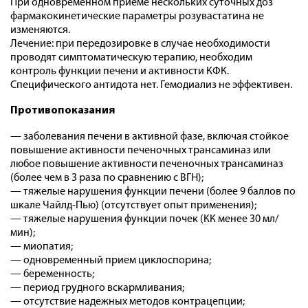
При одновременном приеме нескольких суточных доз
фармакокинетические параметры розувастатина не
изменяются.
Лечение: при передозировке в случае необходимости
проводят симптоматическую терапию, необходим
контроль функции печени и активности КФК.
Специфического антидота нет. Гемодиализ не эффективен.
Противопоказания
— заболевания печени в активной фазе, включая стойкое
повышение активности печеночных трансаминаз или
любое повышение активности печеночных трансаминаз
(более чем в 3 раза по сравнению с ВГН);
— тяжелые нарушения функции печени (более 9 баллов по
шкале Чайлд-Пью) (отсутствует опыт применения);
— тяжелые нарушения функции почек (КК менее 30 мл/
мин);
— миопатия;
— одновременный прием циклоспорина;
— беременность;
— период грудного вскармливания;
— отсутствие надежных методов контрацепции;