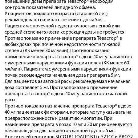
повышении дозы препарата Тевастор® необходим
контроль показателей липидного обмена.
У пациентов пожилого возраста (старше 65 лет)
рекомендовано начинать лечение с дозы 5 мг.
Пациентам с почечной недостаточностью легкой или
средней степени тяжести коррекция дозы не требуется.
Противопоказано применение препарата Тевастор® в
любых дозах при почечной недостаточности тяжелой
степени (КК менее 30 мл/мин). Противопоказано
применение препарата Тевастор® в дозе 40 мг у пациентов
с умеренными нарушениями функции почек (КК менее 60
мл/мин). Пациентам с умеренными нарушениями функции
почек рекомендуется начальная доза препарата 5 мг.
Для пациентов азиатской расы рекомендуемая начальная
доза составляет 5 мг. Противопоказано применение
препарата Тевастор® в дозе 40 мг у пациентов азиатской
расы.
Противопоказано назначение препарата Тевастор® в дозе
40 мг пациентам с факторами, которые могут указывать на
предрасположенность к развитию миопатии. При
назначении препарата в дозах 10 мг и 20 мг рекомендуется
начальная доза для пациентов данной группы 5 мг.
У ­носителей­ генотипов­ SLCO1B1 ­(OATP1B1) ­c.521CC­ и­ ABCG2