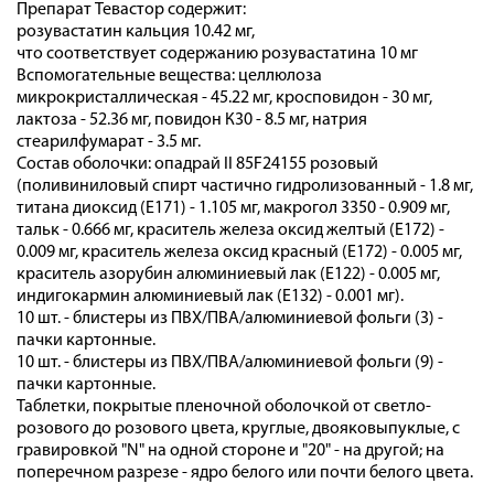
Препарат Тевастор содержит:
розувастатин кальция 10.42 мг,
что соответствует содержанию розувастатина 10 мг
Вспомогательные вещества: целлюлоза
микрокристаллическая - 45.22 мг, кросповидон - 30 мг,
лактоза - 52.36 мг, повидон К30 - 8.5 мг, натрия
стеарилфумарат - 3.5 мг.
Состав оболочки: опадрай II 85F24155 розовый
(поливиниловый спирт частично гидролизованный - 1.8 мг,
титана диоксид (E171) - 1.105 мг, макрогол 3350 - 0.909 мг,
тальк - 0.666 мг, краситель железа оксид желтый (E172) -
0.009 мг, краситель железа оксид красный (E172) - 0.005 мг,
краситель азорубин алюминиевый лак (E122) - 0.005 мг,
индигокармин алюминиевый лак (E132) - 0.001 мг).
10 шт. - блистеры из ПВХ/ПВА/алюминиевой фольги (3) -
пачки картонные.
10 шт. - блистеры из ПВХ/ПВА/алюминиевой фольги (9) -
пачки картонные.
Таблетки, покрытые пленочной оболочкой от светло-
розового до розового цвета, круглые, двояковыпуклые, с
гравировкой "N" на одной стороне и "20" - на другой; на
поперечном разрезе - ядро белого или почти белого цвета.