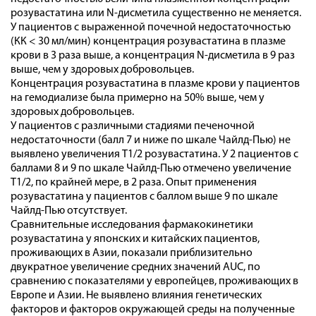
розувастатина или N-дисметила существенно не меняется.
У пациентов с выраженной почечной недостаточностью
(КК < 30 мл/мин) концентрация розувастатина в плазме
крови в 3 раза выше, а концентрация N-дисметила в 9 раз
выше, чем у здоровых добровольцев.
Концентрация розувастатина в плазме крови у пациентов
на гемодиализе была примерно на 50% выше, чем у
здоровых добровольцев.
У пациентов с различными стадиями печеночной
недостаточности (балл 7 и ниже по шкале Чайлд-Пью) не
выявлено увеличения Т1/2 розувастатина. У 2 пациентов с
баллами 8 и 9 по шкале Чайлд-Пью отмечено увеличение
Т1/2, по крайней мере, в 2 раза. Опыт применения
розувастатина у пациентов с баллом выше 9 по шкале
Чайлд-Пью отсутствует.
Сравнительные исследования фармакокинетики
розувастатина у японских и китайских пациентов,
проживающих в Азии, показали приблизительно
двукратное увеличение средних значений AUC, по
сравнению с показателями у европейцев, проживающих в
Европе и Азии. Не выявлено влияния генетических
факторов и факторов окружающей среды на полученные