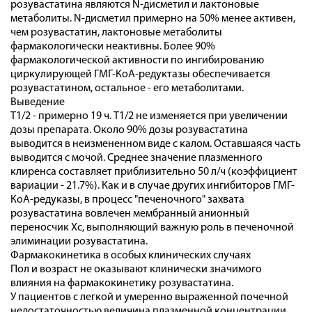
розувастатина являются N-дисметил и лактоновые
метаболиты. N-дисметил примерно на 50% менее активен,
чем розувастатин, лактоновые метаболиты
фармакологически неактивны. Более 90%
фармакологической активности по ингибированию
циркулирующей ГМГ-КоА-редуктазы обеспечивается
розувастатином, остальное - его метаболитами.
Выведение
Т1/2 - примерно 19 ч. Т1/2 не изменяется при увеличении
дозы препарата. Около 90% дозы розувастатина
выводится в неизмененном виде с калом. Оставшаяся часть
выводится с мочой. Среднее значение плазменного
клиренса составляет приблизительно 50 л/ч (коэффициент
вариации - 21.7%). Как и в случае других ингибиторов ГМГ-
КоА-редуказы, в процесс "печеночного" захвата
розувастатина вовлечен мембранный анионный
переносчик Хс, выполняющий важную роль в печеночной
элиминации розувастатина.
Фармакокинетика в особых клинических случаях
Пол и возраст не оказывают клинически значимого
влияния на фармакокинетику розувастатина.
У пациентов с легкой и умеренно выраженной почечной
недостаточностью величина плазменной концентрации