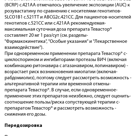
­(BCRP)­ c.421AA ­отмечалось ­увеличение­ экспозиции ­(AUC) ­к
розувастатину ­по ­сравнению­ с ­носителями­ генотипов­
SLCO1B1­ c.521TT­ и­ ABCG2­c.421CC.­ Для­ пациентов-носителей
генотипов ­с.521CC ­или­ c.421AA ­рекомендуемая­
максимальная­ суточная­ доза­ препарата­ Тевастор®
составляет­ 20­ мг ­1 ­раз/сут ­(см. ­разделы­
"Фармакокинетика",­ "Особые ­указания" ­и­ "Лекарственное
взаимодействие").
При­ одновременном­ применении ­препарата­ Тевастор® ­с­
циклоспорином­ и­ ингибиторами­ протеазы ­ВИЧ­ (включая
комбинацию ­ритонавира­ с­ атазанавиром, ­лопинавиром) ­
возрастает ­риск ­возникновения­ миопатии ­(включая­
рабдомиолиз), поэтому­ следует­ рассмотреть ­возможность ­
альтернативной­ терапии ­или ­временной­ отмены­
препарата­ Тевастор®.­ В­ случае, ­если­ одновременное­
применение­ этих ­препаратов ­неизбежно,­ следует­ оценить­
соотношение­ пользы/риска­ сопуствующей терапии­ с­
препаратом­ Тевастор® ­­и ­рассмотреть ­возможность ­
снижения­ его ­дозы.
Передозировка