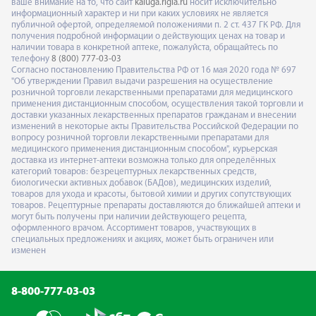
ваше внимание на то, что сайт
kaluga.rigla.ru
носит исключительно
информационный характер и ни при каких условиях не является
публичной офертой, определяемой положениями п. 2 ст. 437 ГК РФ. Для
получения подробной информации о действующих ценах на товар и
наличии товара в конкретной аптеке, пожалуйста, обращайтесь по
телефону
8 (800) 777-03-03
Согласно постановлению Правительства РФ от 16 мая 2020 года № 697
"Об утверждении Правил выдачи разрешения на осуществление
розничной торговли лекарственными препаратами для медицинского
применения дистанционным способом, осуществления такой торговли и
доставки указанных лекарственных препаратов гражданам и внесении
изменений в некоторые акты Правительства Российской Федерации по
вопросу розничной торговли лекарственными препаратами для
медицинского применения дистанционным способом", курьерская
доставка из интернет-аптеки возможна только для определённых
категорий товаров: безрецептурных лекарственных средств,
биологически активных добавок (БАДов), медицинских изделий,
товаров для ухода и красоты, бытовой химии и других сопутствующих
товаров. Рецептурные препараты доставляются до ближайшей аптеки и
могут быть получены при наличии действующего рецепта,
оформленного врачом. Ассортимент товаров, участвующих в
специальных предложениях и акциях, может быть ограничен или
изменен
8-800-777-03-03