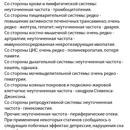
Со стороны крови и лимфатической системы:
неуточненная частота - тромбоцитопения.
Со стороны пищеварительной системы: редко -
повышение активности печеночных трансаминаз; очень
редко - желтуха, гепатит; неуточненная частота - диарея.
Со стороны костно-мышечной системы: очень редко -
артралгия; неуточненная частота -
иммуноопосредованная некротизирующая миопатия.
Со стороны ЦНС: очень редко - полиневропатия, потеря
памяти.
Со стороны дыхательной системы: неуточненная частота -
кашель, одышка.
Со стороны мочевыделительной системы: очень редко -
гематурия.
Со стороны кожных покровов и подкожно-жировой
клетчатки: неуточненная частота - синдром Стивенса-
Джонсона.
Со стороны репродуктивной системы: неуточненная
частота - гинекомастия.
Прочие: неуточненная частота - периферические отеки.
При применении некоторых статинов сообщалось о
следующих побочных эффектах: депрессия, нарушения сна