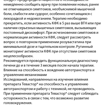
Следует предупредить пациентов о необходимости
немедленно сообщить врачу при появлении новых, ранее
не отмечавшихся симптомов, необъяснимой мышечной
боли, слабости или судорог, особенно сочетающихся с
лихорадкой и недомоганием. Терапию необходимо
прекратить, если активность КФК в 5 раз выше ВГН или при
наличии серьезных мышечных симптомов, вызывающих
постоянный дискомфорт. При исчезновении симптомов и
нормализации активности КФК, следует рассмотреть
вопрос о повторном применении розувастатина при
минимальной дозе и тщательном контроле. Рутинный
мониторинг активности КФК при отсутствии симптомов
нецелесообразен.
Рекомендуется проводить функциональную диагностику
печени до и в течение 3 месяцев после начала терапии.
Влияние на способность к вождению автотранспорта и
управлению механизмами
Исследований, направленных на изучение влияния
препарата Тевастор® на способность к управлению
автотранспортом и работу с техникой, не проводилось.
При применении препарата Тевастор® следует соблюдать
осторожность в связи с тем, что возможно развитие
головокружения.