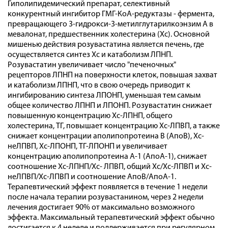
Гиполипидемический препарат, селективный
конкурентный ингибитор ГМГ-КоА-редуктазы - фермента,
превращающего 3-гидрокси-3-метилглутарилкоэнзим А в
мевалонат, предшественник холестерина (Хс). Основной
мишенью действия розувастатина является печень, где
осуществляется синтез Хс и катаболизм ЛПНП.
Розувастатин увеличивает число "печеночных"
рецепторов ЛПНП на поверхности клеток, повышая захват
и катаболизм ЛПНП, что в свою очередь приводит к
ингибированию синтеза ЛПОНП, уменьшая тем самым
общее количество ЛПНП и ЛПОНП. Розувастатин снижает
повышенную концентрацию Хс-ЛПНП, общего
холестерина, ТГ, повышает концентрацию Хс-ЛПВП, а также
снижает концентрации аполипопротеина В (АпоВ), Хс-
неЛПВП, Хс-ЛПОНП, ТГ-ЛПОНП и увеличивает
концентрацию аполипопротеина А-1 (АпоА-1), снижает
соотношение Хс-ЛПНП/Хс- ЛПВП, общий Хс/Хс-ЛПВП и Хс-
неЛПВП/Хс-ЛПВП и соотношение АпоВ/АпоА-1.
Терапевтический эффект появляется в течение 1 недели
после начала терапии розувастанином, через 2 недели
лечения достигает 90% от максимально возможного
эффекта. Максимальный терапевтический эффект обычно