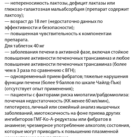
— непереносимость лактозы, дефицит лактазы или
глюкозо-галактозная мальабсорбция (препарат содержит
лактозу);
— возраст до 18 лет (недостаточно данных по
эффективности и безопасности);
— повышенная чувствительность к компонентам
препарата.
Для таблеток 40 мг
— заболевания печени в активной фазе, включая стойкое
повышение активности печеночных трансаминаз и любое
повышение активности печеночных трансаминаз (более
чем в 3 раза по сравнению с ВГН);
— одновременный прием фибратов; тяжелые нарушения
функции печени (более 9 баллов по шкале Чайлд-Пью)
(отсутствует опыт применения);
— пациенты с факторами риска миопатии/рабдомиолиза:
почечная недостаточность (КК менее 60 мл/мин),
гипотиреоз, личный или семейный анализ мышечных
заболеваний, миотоксичность на фоне приема других
ингибиторов ГМГ-Ко-А-редуктазы или фибратов в
анамнезе; чрезмерное употребление алкоголя; состояния,
которые могут приводить к повышению плазменной