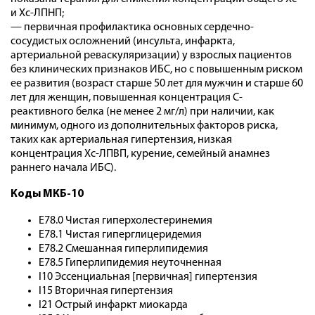
и Хс-ЛПНП;
— первичная профилактика основных сердечно-
сосудистых осложнений (инсульта, инфаркта,
артериальной реваскуляризации) у взрослых пациентов
без клинических признаков ИБС, но с повышенным риском
ее развития (возраст старше 50 лет для мужчин и старше 60
лет для женщин, повышенная концентрация С-
реактивного белка (не менее 2 мг/л) при наличии, как
минимум, одного из дополнительных факторов риска,
таких как артериальная гипертензия, низкая
концентрация Хс-ЛПВП, курение, семейный анамнез
раннего начала ИБС).
Коды МКБ-10
E78.0 Чистая гиперхолестеринемия
E78.1 Чистая гиперглицеридемия
E78.2 Смешанная гиперлипидемия
E78.5 Гиперлипидемия неуточненная
I10 Эссенциальная [первичная] гипертензия
I15 Вторичная гипертензия
I21 Острый инфаркт миокарда