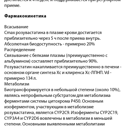
достигается к 4 неделе и поддерживается при регулярном
приеме.
Фармакокинетика
Всасывание
Cmax розувастатина в плазме крови достигается
приблизительно через 5 ч после приема внутрь.
Абсолютная биодоступность - примерно 20%
Распределение
Связывание с белками плазмы (преимущественно с
альбумином) составляет приблизительно 90%.
Розувастатин накапливается преимущественно в печени -
основном органе синтеза Хс и клиренса Хс-ЛПНП. Vd -
примерно 134 л.
Метаболизм
Биотрансформируется в небольшой степени (около 10%),
являясь непрофильным субстратом для метаболизма
ферментами системы цитохрома Р450. Основным
изоферментом, участвующим в метаболизме
розувастатина, является CYP2C9. Изоферменты CYP2C19,
CYP3A4 и CYP2D6 вовлечены в метаболизм в меньшей
степени. Основными выявленными метаболитами