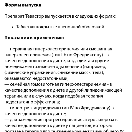
Формы выпуска
Препарат Тевастор выпускается в следующих формах:
Таблетки покрытые пленочной оболочкой
Показания к применению
— первичная гиперхолестеринемия или смешанная
гиперхолестеринемия (тип IIb по Фредриксону) - в
качестве дополнения к диете, когда диета и другие
немедикаментозные методы лечения (например,
физические упражнения, снижение массы тела),
оказываются недостаточными;
— семейная гомозиготная гиперхолестеринемия - в
качестве дополнения к диете и другой липидснижающей
терапии, или в случаях, когда подобная терапия
недостаточно эффективна;
— гипертриглицеридемия (тип IV по Фредриксону) в
качестве дополнения к диете;
— для замедления прогрессирования атеросклероза в
качестве дополнения к диете у пациентов, которым
показана терапия для снижения концентрации общего Хс