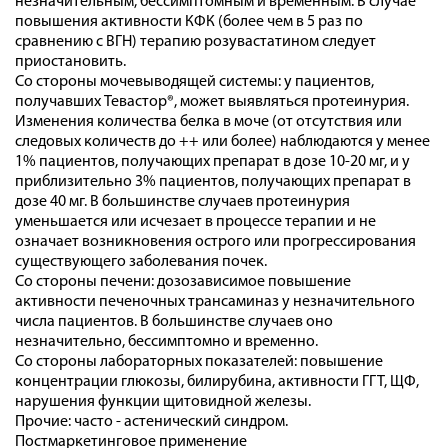
незначительным, бессимптомным и временным. В случае
повышения активности КФК (более чем в 5 раз по
сравнению с ВГН) терапию розувастатином следует
приостановить.
Со стороны мочевыводящей системы: у пациентов,
получавших Тевастор®, может выявляться протеинурия.
Изменения количества белка в моче (от отсутствия или
следовых количеств до ++ или более) наблюдаются у менее
1% пациентов, получающих препарат в дозе 10-20 мг, и у
приблизительно 3% пациентов, получающих препарат в
дозе 40 мг. В большинстве случаев протеинурия
уменьшается или исчезает в процессе терапии и не
означает возникновения острого или прогрессирования
существующего заболевания почек.
Со стороны печени: дозозависимое повышение
активности печеночных трансаминаз у незначительного
числа пациентов. В большинстве случаев оно
незначительно, бессимптомно и временно.
Со стороны лабораторных показателей: повышение
концентрации глюкозы, билирубина, активности ГГТ, ЩФ,
нарушения функции щитовидной железы.
Прочие: часто - астенический синдром.
Постмаркетинговое применение