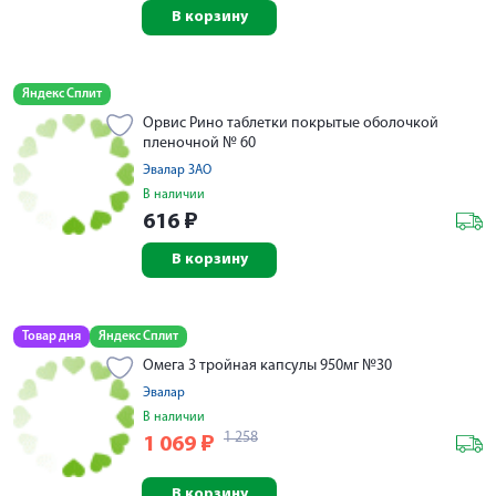
В корзину
Яндекс Сплит
Орвис Рино таблетки покрытые оболочкой
пленочной № 60
Эвалар ЗАО
В наличии
616
₽
В корзину
Товар дня
Яндекс Сплит
Омега 3 тройная капсулы 950мг №30
Эвалар
В наличии
1 258
1 069
₽
В корзину