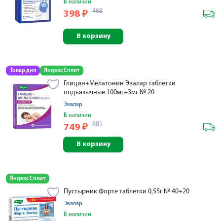
В наличии
468
398
₽
В корзину
Товар дня
Яндекс Сплит
Глицин+Мелатонин Эвалар таблетки
подъязычные 100мг+3мг № 20
Эвалар
В наличии
881
749
₽
В корзину
Яндекс Сплит
Пустырник Форте таблетки 0,55г № 40+20
Эвалар
В наличии