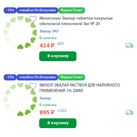
-15%
+кешбэк 5% бонусами
Яндекс Сплит
Мелатонин Эвалар таблетки покрытые
оболочкой пленочной 3мг № 20
Эвалар ЗАО
В наличии
499
424
₽
В корзину
-15%
+кешбэк 5% бонусами
Яндекс Сплит
МИЗОЛ ЭВАЛАР РАСТВОР ДЛЯ НАРУЖНОГО
ПРИМЕНЕНИЯ 1% 20МЛ
Эвалар
В наличии
1 053
895
₽
В корзину