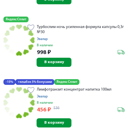
Яндекс Сплит
Турбослим ночь усиленная формула капсулы 0,3г
№30
Эвалар
В наличии
998
₽
В корзину
-15%
+кешбэк 5% бонусами
Яндекс Сплит
Лимфотранзит концентрат напитка 100мл
Эвалар
В наличии
536
456
₽
В корзину