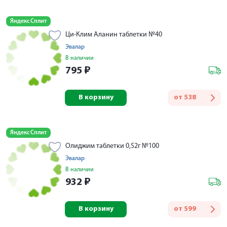
Яндекс Сплит
Ци-Клим Аланин таблетки №40
Эвалар
В наличии
795
₽
В корзину
от
538
Яндекс Сплит
Олиджим таблетки 0,52г №100
Эвалар
В наличии
932
₽
В корзину
от
599