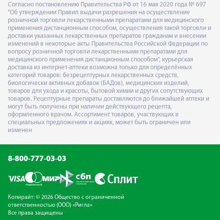
Согласно постановлению Правительства РФ от 16 мая 2020 года № 697
"Об утверждении Правил выдачи разрешения на осуществление
розничной торговли лекарственными препаратами для медицинского
применения дистанционным способом, осуществления такой торговли и
доставки указанных лекарственных препаратов гражданам и внесении
изменений в некоторые акты Правительства Российской Федерации по
вопросу розничной торговли лекарственными препаратами для
медицинского применения дистанционным способом", курьерская
доставка из интернет-аптеки возможна только для определённых
категорий товаров: безрецептурных лекарственных средств,
биологически активных добавок (БАДов), медицинских изделий,
товаров для ухода и красоты, бытовой химии и других сопутствующих
товаров. Рецептурные препараты доставляются до ближайшей аптеки и
могут быть получены при наличии действующего рецепта,
оформленного врачом. Ассортимент товаров, участвующих в
специальных предложениях и акциях, может быть ограничен или
изменен
8-800-777-03-03
Копирайт: © 2026 Общество с ограниченной
ответственностью (ООО) «Ригла»
Все права защищены