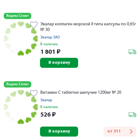
Яндекс Сплит
Эвалар коллаген морской II типа капсулы по 0,65г
№ 30
Эвалар ЗАО
В наличии
1 801
₽
В корзину
Яндекс Сплит
Витамин С таблетки шипучие 1200мг № 20
Эвалар
В наличии
526
₽
В корзину
от
311